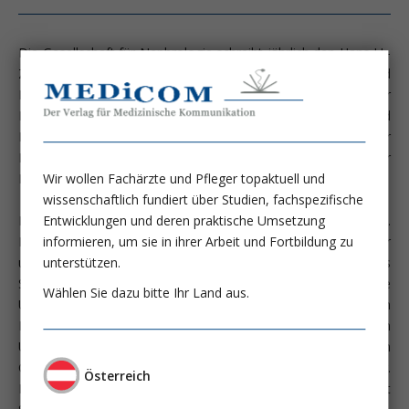
Die Gesellschaft für Nephrologie schreibt jährlich den Hans-U.-
Zollinger-Forschungspreis aus, der der Auszeichnung und
Förderung von WissenschaftlerInnen auf dem Gebiet der
Immunologie der Nierenerkrankungen und
Nierentransplantation dient. Auf dem Kongress für
Nephrologie in Basel im September 2004 erhielt in diesem Jahr
Wir wollen Fachärzte und Pfleger topaktuell und
Herr Dr. Klemens Budde diese Auszeichnung.
wissenschaftlich fundiert über Studien, fachspezifische
Entwicklungen und deren praktische Umsetzung
Herr Dr. Budde wurde 1959 in Albersloh Westfalen, geboren.
informieren, um sie in ihrer Arbeit und Fortbildung zu
Nach dem Abitur studierte er an den Universitäten Münster
unterstützen.
und Tübingen Humanmedizin. Von 1987-1989 war er als
Stipendiat der Deutschen Forschungsgemeinschaft an der Yale
Wählen Sie dazu bitte Ihr Land aus.
University in New Haven, USA. Die Facharztausbildung zum
Internisten absolvierte er an der Medizinischen
Universitätsklinik Erlangen-Nürnberg und am Univ.-Klinikum
Charité, Humboldt-Universität Berlin. Seit 1.4. 1998 ist Herr Dr.
Österreich
Budde leitender Oberarzt an der Medizinischen Klinik mit