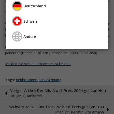
Schwerpunkt Nephrologie, Universitätsklinikum Charité,
Deutschland
Humboldt-Universität Berlin (Leiter: Prof. Dr. med H.-H.
Neumayer).
Schweiz
Verliehen wurde der Preis für die zwei Arbeiten "First human
trial of FTY720, a novel immunomodulator, in stable renal
transplant patients" (Budde et al. J Am Soc Nephrol 2002;
Andere
13:1073-1083) und "Pharmacodynamics of single doses of the
novel immunosuppressant FTY720 in stable renal transplant
patients" (Budde et al. Am J Transplant 2003; 3:846-854).
Melden Sie sich an um weiter zu lesen ...
Tags:
nephro-news
auszeichnung
Voriger Artikel: Der Nils-Alwall-Preis 2004 geht an Herr
Dr. Jan T. Kielstein
Nächster Artikel: Der Franz-Volhard-Preis geht an Frau
Prof. Dr. Kerstin Ute Amann