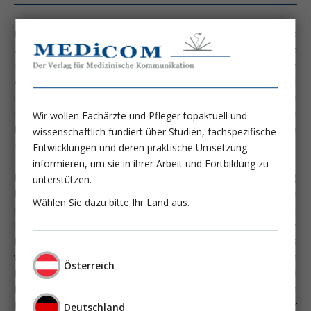
Der Begriff Pflegenotstand beschreibt nicht nur ein mögliches
Zukunftsszenarium für deutsche Kliniken, sondern begegnet
den meisten Pflegenden bereits jetzt in ihrem täglichen
Arbeiten. Das Arbeiten in Unterbesetzung ist der Normalfall
und individuelle Wünsche und Bedürfnisse der Patienten
innerhalb der pflegerischen Versorgung werden zum Luxus. Ein
Wir wollen Fachärzte und Pfleger topaktuell und
Pflegepersonalmangel im Bereich der Intensivpflege könnte
wissenschaftlich fundiert über Studien, fachspezifische
den Patienten jedoch noch mehr als nur diesen Luxus kosten.
Entwicklungen und deren praktische Umsetzung
informieren, um sie in ihrer Arbeit und Fortbildung zu
Das Deutsche Institut für angewandte Pflegeforschung (DIP)
unterstützen.
führt bereits seit 2001 in regelmäßigen Abständen
Wählen Sie dazu bitte Ihr Land aus.
pflegewissenschaftliche Studien (Pflege-Thermometer) durch.
Untersucht werden dabei die Zusammenhänge zwischen der
Pflegepersonalausstattung und der Versorgungsqualität aus
verschiedenen Perspektiven. Im Jahr 2012 haben sich
Österreich
Pflegewissenschaftler mit der Situation der Pflege und
Patientenversorgung auf Intensivstationen (ICU) im
Krankenhaus auseinandergesetzt (Isfort, M; Die Schwester der
Deutschland