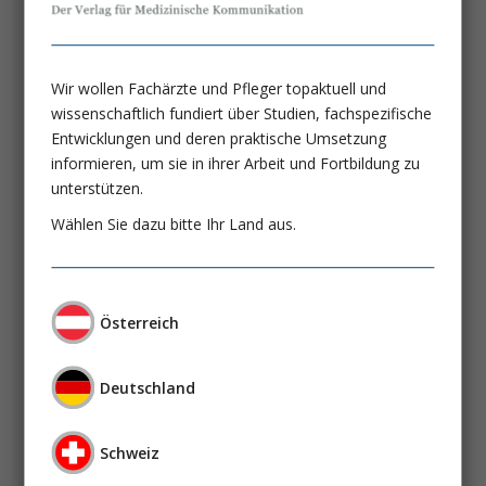
Die Niere beim akuten Nierenversagen
Vom Opfer zum Täter!
Wir wollen Fachärzte und Pfleger topaktuell und
Prof. Dr. Wilfred Druml
wissenschaftlich fundiert über Studien, fachspezifische
Entwicklungen und deren praktische Umsetzung
Immunadsorption
informieren, um sie in ihrer Arbeit und Fortbildung zu
Ein neues intensivmedizinisches
unterstützen.
Verfahren
Wählen Sie dazu bitte Ihr Land aus.
Univ. Prof. Dr. Kurt Derfler
Regulation von Zelltod und
Österreich
Regeneration beim akuten
Nierenversagen
Deutschland
Prof. Dr. Rainer Oberbauer
Dr. Christa Mitterbauer
Schweiz
10 Jahre Akut-Dialyse-Station am AKH-