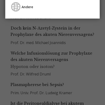
Wien
Andere
Prof. Dr. Dr. Walter H. Hörl, FRCP
Prof. Dr. Wilfred Druml
Doch kein N-Azetyl-Zystein in der
Prophylaxe des akuten Nierenversagens?
Prof. Dr. med. Michael Joannidis
Welche Infusionslösung zur Prophylaxe
des akuten Nierenversagens
Hypoton oder isoton?
Prof. Dr. Wilfred Druml
Plasmapherese bei Sepsis?
Prim. Univ. Prof. Dr. Ludwig Kramer
Ist die Peritonealdialyse bei akutem