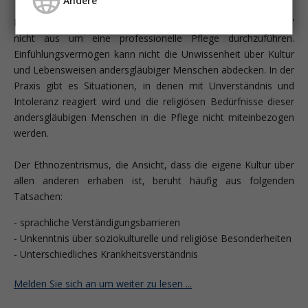
Meiner Ansicht nach reicht aber "viel Einfühlungsvermögen"
nicht aus um eine professionelle Pflege durchzuführen.
Einfühlungsvermögen kann nicht die Unwissenheit über Kultur
und Lebensweisen andersgläubiger Menschen abdecken. In der
Praxis gibt es Situationen, in denen mit Unverständnis und
Intoleranz reagiert wird und die religiösen Bedürfnisse dieser
andersgläubigen Menschen in die Pflege nicht miteinbezogen
werden.
Der Ethnozentrismus, die Ansicht, dass die eigene Kultur über
allen anderen erhaben ist, beruht häufig aus folgenden
Tatsachen:
- sprachliche Verständigungsbarrieren
- Unkenntnis über soziokulturelle und religiöse Besonderheiten
- Unterschiedliches Krankheitsverständnis
Melden Sie sich an um weiter zu lesen ...