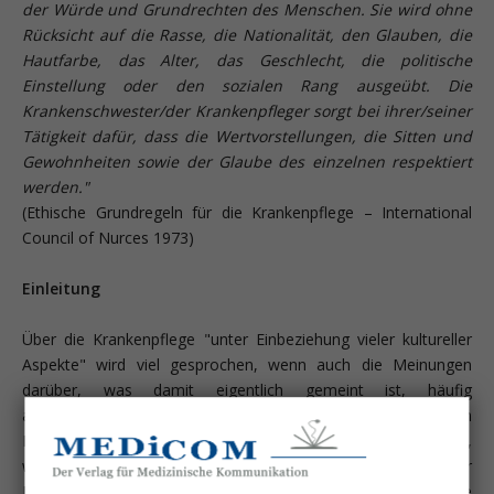
der Würde und Grundrechten des Menschen. Sie wird ohne
Rücksicht auf die Rasse, die Nationalität, den Glauben, die
Hautfarbe, das Alter, das Geschlecht, die politische
Einstellung oder den sozialen Rang ausgeübt. Die
Krankenschwester/der Krankenpfleger sorgt bei ihrer/seiner
Tätigkeit dafür, dass die Wertvorstellungen, die Sitten und
Gewohnheiten sowie der Glaube des einzelnen respektiert
werden."
(Ethische Grundregeln für die Krankenpflege – International
Council of Nurces 1973)
Einleitung
Über die Krankenpflege "unter Einbeziehung vieler kultureller
Aspekte" wird viel gesprochen, wenn auch die Meinungen
darüber, was damit eigentlich gemeint ist, häufig
auseinandergehen. Wenn jedoch Patienten aus anderen
Kulturkreisen in unsere Krankhäuser kommen, wird offenbar,
wie wichtig eine holistische Betrachtungsweise in der
Krankenpflege ist. Werden die andere Kultur und die religiöse