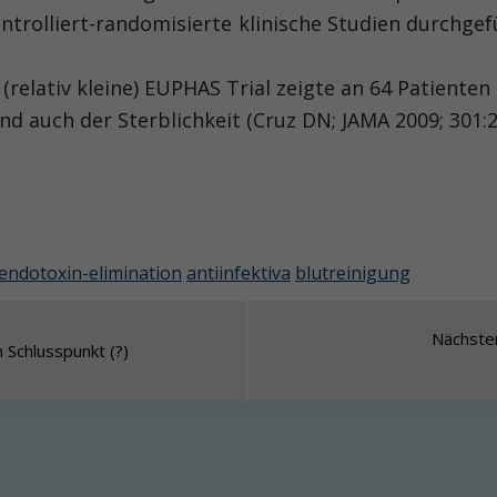
kontrolliert-randomisierte klinische Studien durchge
 (relativ kleine) EUPHAS Trial zeigte an 64 Patient
 auch der Sterblichkeit (Cruz DN; JAMA 2009; 301:2
endotoxin-elimination
antiinfektiva
blutreinigung
Nächster
 Schlusspunkt (?)