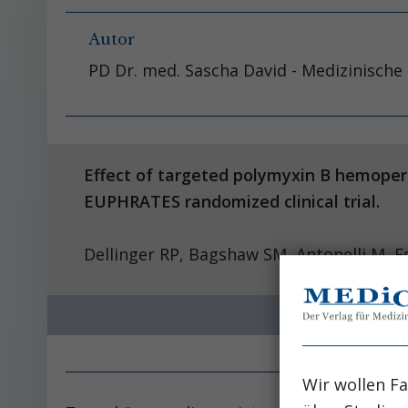
Autor
PD Dr. med. Sascha David - Medizinisch
Effect of targeted polymyxin B hemoperf
EUPHRATES randomized clinical trial.
Dellinger RP, Bagshaw SM, Antonelli M, F
Wir wollen Fa