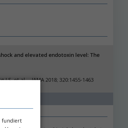
shock and elevated endotoxin level: The
rg LS, et al. JAMA 2018; 320:1455-1463
 fundiert