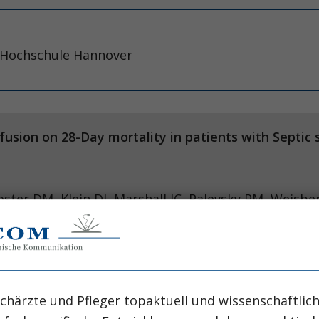
e Hochschule Hannover
usion on 28-Day mortality in patients with Septic 
oster DM, Klein DJ, Marshall JC, Palevsky PM, Weisbe
chärzte und Pfleger topaktuell und wissenschaftlich