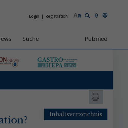
A
a
Login
Registration
News
Suche
Pubmed
Inhaltsverzeichnis
tion?