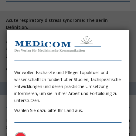
Acute respiratory distress syndrome: The Berlin
Definition.
ARDS Definition Task Force, Ranieri VM, Rubenfeld GD, et
al. JAMA 2012
Jun; 307:2526-33
Cooper University Hospital, Camden, NJ, USA.
Wir wollen Fachärzte und Pfleger topaktuell und
wissenschaftlich fundiert über Studien, fachspezifische
Entwicklungen und deren praktische Umsetzung
informieren, um sie in ihrer Arbeit und Fortbildung zu
unterstützen.
Wählen Sie dazu bitte Ihr Land aus.
Das akute Lungenversagen (ARDS), gekennzeichnet durch ein
schweres hypoxämisches Versagen, bleibt eine
Herausforderung für die moderne Intensivmedizin (Abbildung