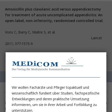
Amoxicillin plus clavulanic acid versus appendicectomy
for treatment of acute uncomplicated appendicitis: An
open-label, non-inferiority, randomised controlled trial.
Vons C, Barry C, Maitre S, et al.
Lancet
2011; 377:1573-9
Hôpital Antoine Béclère (Assistance Publique-Hôpitaux de Paris
and Université Paris XI), Services de Chirurgie, Clamart, France.
Wir wollen Fachärzte und Pfleger topaktuell und
wissenschaftlich fundiert über Studien, fachspezifische
Entwicklungen und deren praktische Umsetzung
Die Einführung der Appendektomie durch McBurney am
informieren, um sie in ihrer Arbeit und Fortbildung zu
Ende des 19. Jahrhunderts hat die Bedrohlichkeit der
unterstützen.