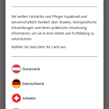
immundysfunktion
immunosep-studie
immuntherapie
Wir wollen Fachärzte und Pfleger topaktuell und
intensiv-news
intensivmedizin
wissenschaftlich fundiert über Studien, fachspezifische
intensivstation
intensivversorgung
Entwicklungen und deren praktische Umsetzung
kdigo-leitlinien
lebernekrose
informieren, um sie in ihrer Arbeit und Fortbildung zu
leberzirrhose
mangelernährung
unterstützen.
masld
Wählen Sie dazu bitte Ihr Land aus.
metabolische lebererkrankung
mikrobiom
multiples myelom
nasogastrale sonde
nephro-news
nephrologie
niereninsuffizienz
nutrition
Österreich
peg-implantationstechniken
perioperative nierenschädigung
Deutschland
präzisionstherapie
pisces-studie
schluckstörung
semaglutid
sepsis
septischer schock
surrogatparamenter
Schweiz
vasopressortherapie
öggh