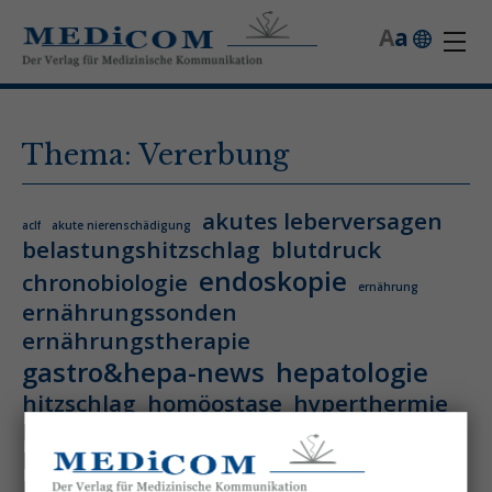
A
a
Thema: Vererbung
akutes leberversagen
aclf
akute nierenschädigung
belastungshitzschlag
blutdruck
endoskopie
chronobiologie
ernährung
ernährungssonden
ernährungstherapie
gastro&hepa-news
hepatologie
hitzschlag
homöostase
hyperthermie
hämatologie
hämatologische neoplasie
hämodynamische optimierung
ihca