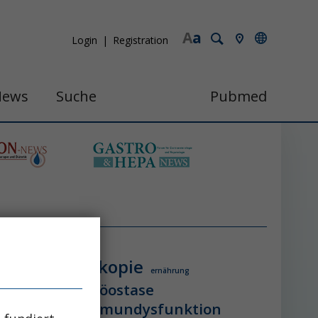
A
a
Login
Registration
News
Suche
Pubmed
endoskopie
ologie
ernährung
itzschlag
homöostase
erung
ihca
immundysfunktion