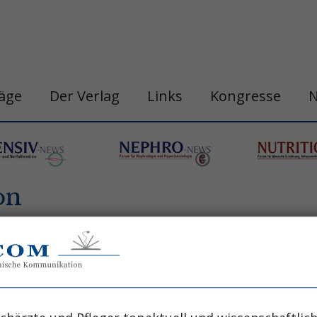
räge
Der Verlag
Links
Kongresse
on
n
belastungshitzschlag
blutdruck
chronobi
gastro&hepa-news
hepatologie
apie
h
ogische neoplasie
hämodynamische optimi