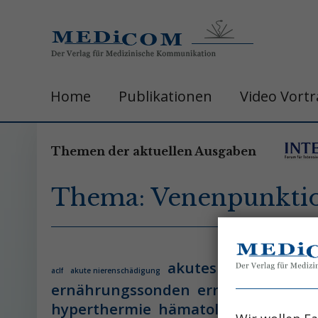
Home
Publikationen
Video Vort
Themen der aktuellen Ausgaben
Thema: Venenpunkti
akutes leberversage
aclf
akute nierenschädigung
ernährungssonden
ernährungsther
hyperthermie
hämatologie
hämatol