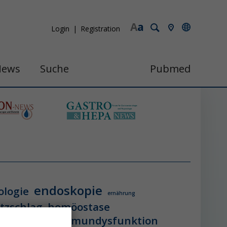
A
a
Login
Registration
News
Suche
Pubmed
endoskopie
ologie
ernährung
itzschlag
homöostase
erung
ihca
immundysfunktion