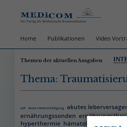
Home
Publikationen
Video Vort
Themen der aktuellen Ausgaben
Thema: Traumatisier
akutes leberversage
aclf
akute nierenschädigung
ernährungssonden
ernährungsther
hyperthermie
hämatologie
hämatol