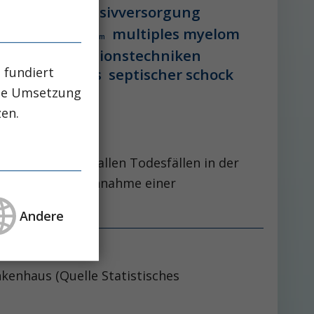
vstation
intensivversorgung
multiples myelom
 lebererkrankung
mikrobiom
peg-implantationstechniken
 fundiert
aglutid
sepsis
septischer schock
che Umsetzung
zen.
kenhaus. Unter allen Todesfällen in der
15 mit Inanspruchnahme einer
Andere
kenhaus (Quelle Statistisches