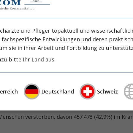
intensiv-news
intensivmedizin
intensi
zirrhose
masld
mangelernährung
metabolische
nephrologie
niereninsuffizienz
nutrition
chärzte und Pfleger topaktuell und wissenschaftlich
präzisionstherapie
schluckstörung
sem
studie
rapie
öggh
, fachspezifische Entwicklungen und deren praktis
um sie in ihrer Arbeit und Fortbildung zu unterstüt
 auf der Intensivstation
zu bitte Ihr Land aus.
 Menschen verstorben, davon 457.473 (42,9%) im Kran
r Todesfälle im Krankenhaus zwischen 2007 und 20
erreich
Deutschland
Schweiz
 auf der Intensivstation
 Menschen verstorben, davon 457.473 (42,9%) im Kran