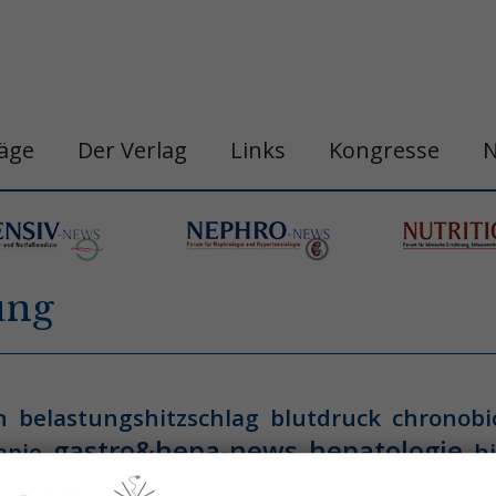
räge
Der Verlag
Links
Kongresse
ung
n
belastungshitzschlag
blutdruck
chronobi
gastro&hepa-news
hepatologie
apie
h
ogische neoplasie
hämodynamische optimi