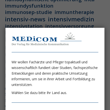
immundysfunktion
immunosep-studie
immuntherapie
intensiv-news
intensivmedizin
intensivstation
intensivversorgung
kdigo-leitlinien
lebernekrose
leberzirrhose
mangelernährung
masld
metabolische lebererkrankung
mikrobiom
multiples myelom
nasogastrale sonde
nephro-news
nephrologie
Wir wollen Fachärzte und Pfleger topaktuell und
niereninsuffizienz
nutrition
wissenschaftlich fundiert über Studien, fachspezifische
peg-implantationstechniken
Entwicklungen und deren praktische Umsetzung
informieren, um sie in ihrer Arbeit und Fortbildung zu
perioperative nierenschädigung
unterstützen.
präzisionstherapie
pisces-studie
schluckstörung
semaglutid
sepsis
Wählen Sie dazu bitte Ihr Land aus.
septischer schock
surrogatparamenter
vasopressortherapie
öggh