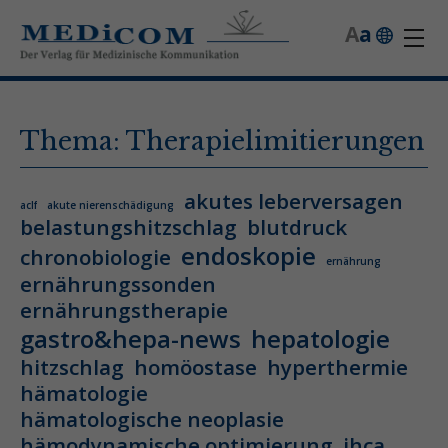
A
a
Thema: Therapielimitierungen
akutes leberversagen
aclf
akute nierenschädigung
belastungshitzschlag
blutdruck
endoskopie
chronobiologie
ernährung
ernährungssonden
ernährungstherapie
gastro&hepa-news
hepatologie
hitzschlag
homöostase
hyperthermie
hämatologie
hämatologische neoplasie
hämodynamische optimierung
ihca