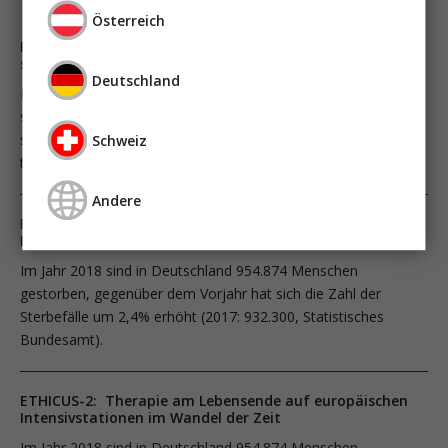
Österreich
Dépistage de la dysphagie post-ventilation invasive en
soins intensifs: Il est temps d’agir
Deutschland
Les troubles de la déglutition, multiples et parfois sévères,
sont une complication des soins intensifs qu’il serait
souhaitable de dépister systématiquement, de suivre et de
Schweiz
traiter de façon ciblée.
Andere
ETHICUS-2: Therapie am Lebensende auf europäischen
Intensivstationen im Wandel der Zeit
Im Jahr 2018 sind in Deutschland 954.874 Menschen
gestorben, gegenüber dem Vorjahr hat sich die Zahl der
Sterbefälle um 2,4% erhöht (2017: 932.300, Statistisches
Bundesamt).
ETHICUS-2: Therapie am Lebensende auf europäischen
Intensivstationen im Wandel der Zeit
Im Jahr 2018 sind in Deutschland 954.874 Menschen