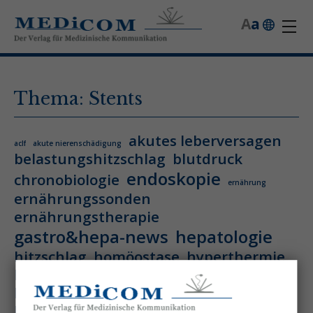
A
a
Thema: Stents
akutes leberversagen
aclf
akute nierenschädigung
belastungshitzschlag
blutdruck
endoskopie
chronobiologie
ernährung
ernährungssonden
ernährungstherapie
gastro&hepa-news
hepatologie
hitzschlag
homöostase
hyperthermie
hämatologie
hämatologische neoplasie
hämodynamische optimierung
ihca