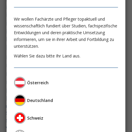
immundysfunktion
immunosep-studie
immuntherapie
Wir wollen Fachärzte und Pfleger topaktuell und
intensiv-news
intensivmedizin
wissenschaftlich fundiert über Studien, fachspezifische
intensivstation
intensivversorgung
Entwicklungen und deren praktische Umsetzung
kdigo-leitlinien
lebernekrose
informieren, um sie in ihrer Arbeit und Fortbildung zu
leberzirrhose
unterstützen.
mangelernährung
masld
Wählen Sie dazu bitte Ihr Land aus.
metabolische lebererkrankung
mikrobiom
multiples myelom
nasogastrale sonde
nephro-news
nephrologie
niereninsuffizienz
nutrition
Österreich
peg-implantationstechniken
perioperative nierenschädigung
Deutschland
präzisionstherapie
pisces-studie
schluckstörung
semaglutid
sepsis
Schweiz
septischer schock
surrogatparamenter
vasopressortherapie
öggh