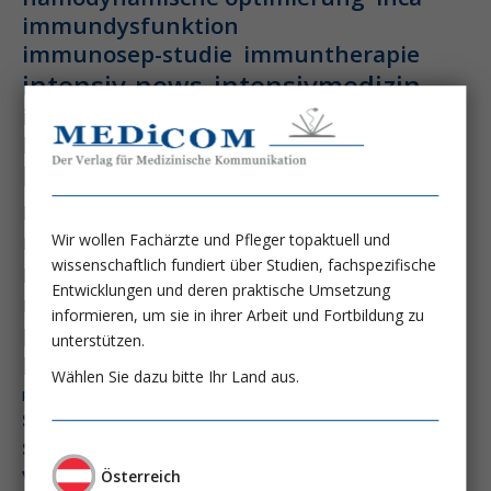
immundysfunktion
immunosep-studie
immuntherapie
intensiv-news
intensivmedizin
intensivstation
intensivversorgung
kdigo-leitlinien
lebernekrose
leberzirrhose
mangelernährung
masld
metabolische lebererkrankung
mikrobiom
multiples myelom
nasogastrale sonde
Wir wollen Fachärzte und Pfleger topaktuell und
wissenschaftlich fundiert über Studien, fachspezifische
nephro-news
nephrologie
Entwicklungen und deren praktische Umsetzung
niereninsuffizienz
nutrition
informieren, um sie in ihrer Arbeit und Fortbildung zu
peg-implantationstechniken
unterstützen.
perioperative nierenschädigung
Wählen Sie dazu bitte Ihr Land aus.
präzisionstherapie
pisces-studie
schluckstörung
semaglutid
sepsis
septischer schock
surrogatparamenter
vasopressortherapie
öggh
Österreich