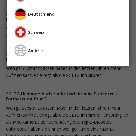
Deutschland
SGLT2-Hemmer: Auch für kritisch kranke Patienten –
Fortsetzung folgt?
Wenige Substanzklassen haben in den letzten Jahren mehr
Schweiz
Aufmerksamkeit erregt als die SGLT2-Inhibitoren.
Andere
SGLT2-Hemmer: Auch für kritisch kranke Patienten –
Fortsetzung folgt?
Wenige Substanzklassen haben in den letzten Jahren mehr
Aufmerksamkeit erregt als die SGLT2-Inhibitoren.
SGLT2-Hemmer: Auch für kritisch kranke Patienten –
Fortsetzung folgt?
Wenige Substanzklassen haben in den letzten Jahren mehr
Aufmerksamkeit erregt als die SGLT2-Inhibitoren. Ursprünglich
als Medikamente zur Behandlung des Typ-2-Diabetes
entwickelt, haben sie binnen weniger Jahre eine rasante
Verbreiterung ihrer Anwendungsgebiete erfahren.