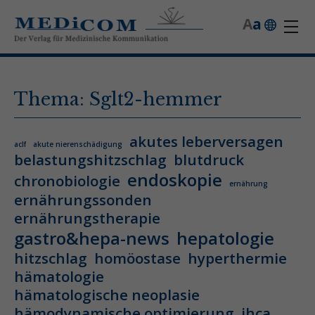
A
a
Thema: Sglt2-hemmer
akutes leberversagen
aclf
akute nierenschädigung
belastungshitzschlag
blutdruck
endoskopie
chronobiologie
ernährung
ernährungssonden
ernährungstherapie
gastro&hepa-news
hepatologie
hitzschlag
homöostase
hyperthermie
hämatologie
hämatologische neoplasie
hämodynamische optimierung
ihca