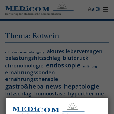
A
a
Thema: Rotwein
akutes leberversagen
aclf
akute nierenschädigung
belastungshitzschlag
blutdruck
endoskopie
chronobiologie
ernährung
ernährungssonden
ernährungstherapie
gastro&hepa-news
hepatologie
hitzschlag
homöostase
hyperthermie
hämatologie
hämatologische neoplasie
hämodynamische optimierung
ihca