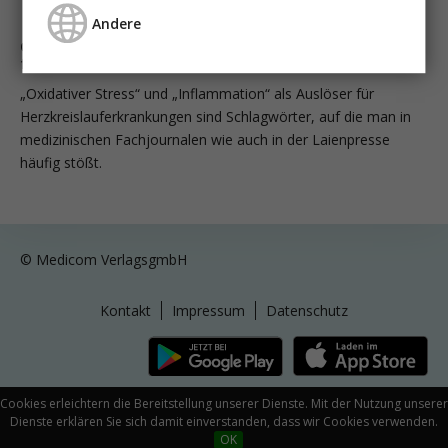
Andere
Oxidativer Stress, Antioxidantien und Rotwein: Nutzen
für Herz und Niere?
„Oxidativer Stress“ und „Inflamma­tion“ als Auslöser für
Herzkreislauferkrankungen sind Schlagwörter, auf die man in
medizinischen Fachjournalen wie auch in der Laienpresse
häufig stößt.
© Medicom VerlagsgmbH
Kontakt
Impressum
Datenschutz
Cookies erleichtern die Bereitstellung unserer Dienste. Mit der Nutzung unserer
Dienste erklären Sie sich damit einverstanden, dass wir Cookies verwenden.
OK