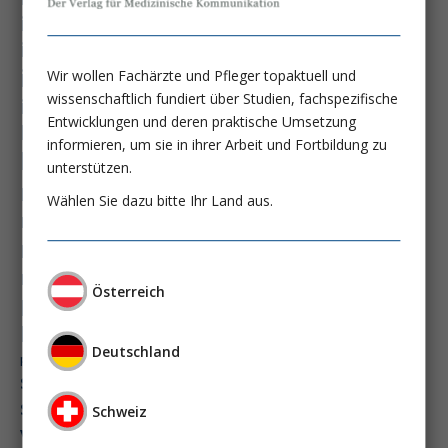
immundysfunktion
immunosep-studie
immuntherapie
intensiv-news
intensivmedizin
Wir wollen Fachärzte und Pfleger topaktuell und
wissenschaftlich fundiert über Studien, fachspezifische
intensivstation
intensivversorgung
Entwicklungen und deren praktische Umsetzung
kdigo-leitlinien
lebernekrose
informieren, um sie in ihrer Arbeit und Fortbildung zu
leberzirrhose
mangelernährung
unterstützen.
masld
metabolische lebererkrankung
mikrobiom
Wählen Sie dazu bitte Ihr Land aus.
multiples myelom
nasogastrale sonde
nephro-news
nephrologie
niereninsuffizienz
nutrition
Österreich
peg-implantationstechniken
perioperative nierenschädigung
präzisionstherapie
Deutschland
pisces-studie
schluckstörung
semaglutid
sepsis
septischer schock
surrogatparamenter
Schweiz
vasopressortherapie
öggh