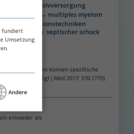
vstation
intensivversorgung
multiples myelom
 lebererkrankung
mikrobiom
peg-implantationstechniken
 fundiert
aglutid
sepsis
septischer schock
che Umsetzung
zen.
point-Inhibitoren können spezifische
Rosner MH; N Engl J Med 2017; 376:1770).
Andere
eln entweder als