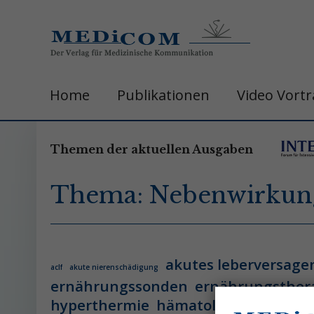
Home
Publikationen
Video Vort
Themen der aktuellen Ausgaben
Thema: Nebenwirkun
akutes leberversage
aclf
akute nierenschädigung
ernährungssonden
ernährungsther
hyperthermie
hämatologie
hämatol