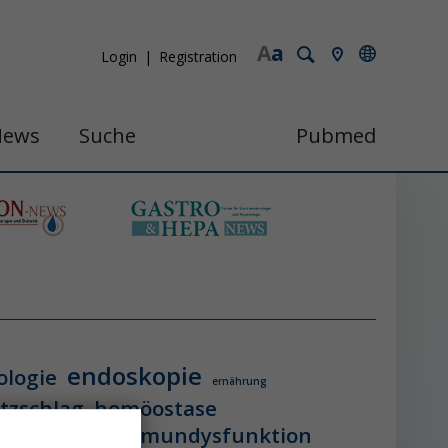
A
a
Login
Registration
News
Suche
Pubmed
endoskopie
ologie
ernährung
itzschlag
homöostase
erung
ihca
immundysfunktion