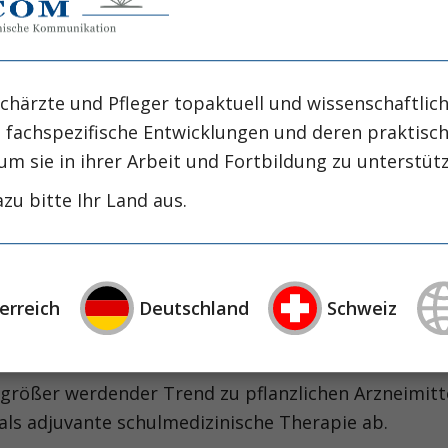
intensiv-news
intensivmedizin
intensi
zirrhose
masld
mangelernährung
metabolische
nephrologie
niereninsuffizienz
nutrition
chärzte und Pfleger topaktuell und wissenschaftlich
präzisionstherapie
schluckstörung
sem
studie
rapie
öggh
, fachspezifische Entwicklungen und deren praktis
um sie in ihrer Arbeit und Fortbildung zu unterstüt
ormedikamente
zu bitte Ihr Land aus.
dikamente wie Tyrosinkinaseinhibitoren oder Check
 akute Nierenfunktionsverschlechterung bewirken (
erreich
Deutschland
Schweiz
llen und pflanzlichen Arzneimitteln
r größer werdender Trend zu pflanzlichen Arzneimitt
ls adjuvante schulmedizinische Therapie ab.