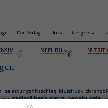
räge
Der Verlag
Links
Kongresse
gen
n
belastungshitzschlag
blutdruck
chronobi
gastro&hepa-news
hepatologie
apie
h
ogische neoplasie
hämodynamische optimi