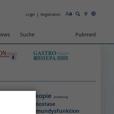
A
a
Login
Registration
News
Suche
Pubmed
endoskopie
ologie
ernährung
itzschlag
homöostase
erung
ihca
immundysfunktion