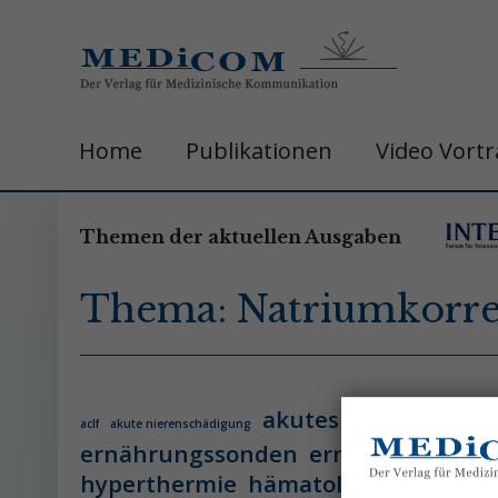
Home
Publikationen
Video Vort
Themen der aktuellen Ausgaben
Thema: Natriumkorre
akutes leberversage
aclf
akute nierenschädigung
ernährungssonden
ernährungsther
hyperthermie
hämatologie
hämatol