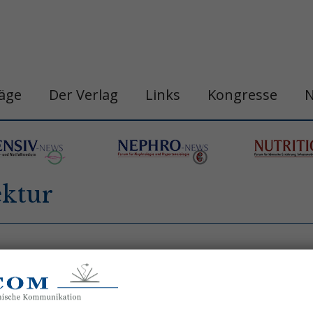
räge
Der Verlag
Links
Kongresse
ktur
n
belastungshitzschlag
blutdruck
chronobi
gastro&hepa-news
hepatologie
apie
h
ogische neoplasie
hämodynamische optimi