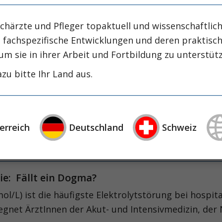
intensiv-news
intensivmedizin
intensi
zirrhose
masld
mangelernährung
chärzte und Pfleger topaktuell und wissenschaftlich
metabolische
nephrologie
niereninsuffizienz
nutrition
, fachspezifische Entwicklungen und deren praktis
präzisionstherapie
schluckstörung
sem
um sie in ihrer Arbeit und Fortbildung zu unterstüt
studie
rapie
öggh
zu bitte Ihr Land aus.
e: Fällt ein Dogma?
L) ist die häufigste Elektrolytstörung bei hospital
erreich
Deutschland
Schweiz
gnet ÄrztInnen der Akut- und Intensivmedizin, der
e: Fällt ein Dogma?
L) ist die häufigste Elektrolytstörung bei hospital
gnet ÄrztInnen der Akut- und Intensivmedizin, der