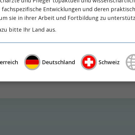
chärzte und Pfleger topaktuell und wissenschaftlich
intensiv-news
intensivmedizin
intensi
, fachspezifische Entwicklungen und deren praktis
zirrhose
masld
mangelernährung
metabolische
um sie in ihrer Arbeit und Fortbildung zu unterstüt
nephrologie
niereninsuffizienz
nutrition
zu bitte Ihr Land aus.
präzisionstherapie
schluckstörung
sem
studie
rapie
öggh
ing: Eine Frage des Seins oder Nicht-Seins b
erreich
Deutschland
Schweiz
siko für eine alltagsrelevante Abnahme der Muskelk