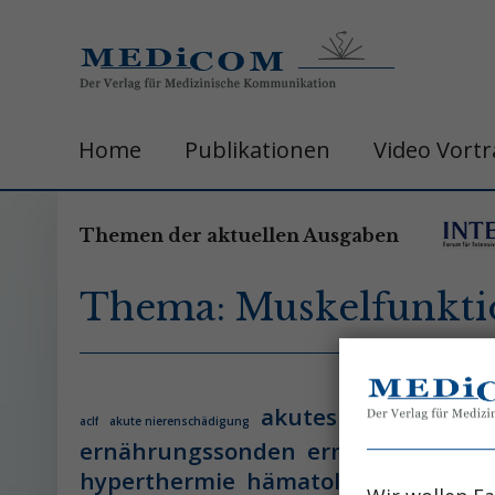
Home
Publikationen
Video Vort
Themen der aktuellen Ausgaben
Thema: Muskelfunkti
akutes leberversage
aclf
akute nierenschädigung
ernährungssonden
ernährungsther
hyperthermie
hämatologie
hämatol