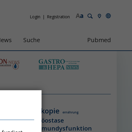
A
a
Login
Registration
News
Suche
Pubmed
endoskopie
ologie
ernährung
itzschlag
homöostase
erung
ihca
immundysfunktion