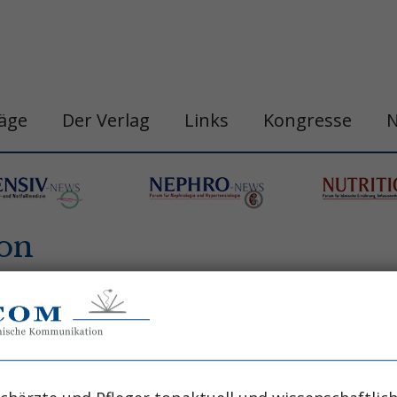
räge
Der Verlag
Links
Kongresse
on
n
belastungshitzschlag
blutdruck
chronobi
gastro&hepa-news
hepatologie
apie
h
ogische neoplasie
hämodynamische optimi