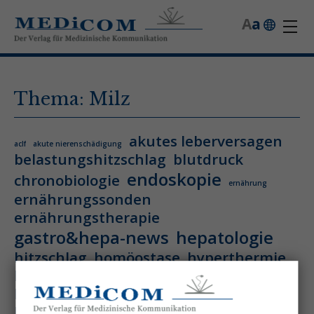
A
a
Thema: Milz
akutes leberversagen
aclf
akute nierenschädigung
belastungshitzschlag
blutdruck
endoskopie
chronobiologie
ernährung
ernährungssonden
ernährungstherapie
gastro&hepa-news
hepatologie
hitzschlag
homöostase
hyperthermie
hämatologie
hämatologische neoplasie
hämodynamische optimierung
ihca