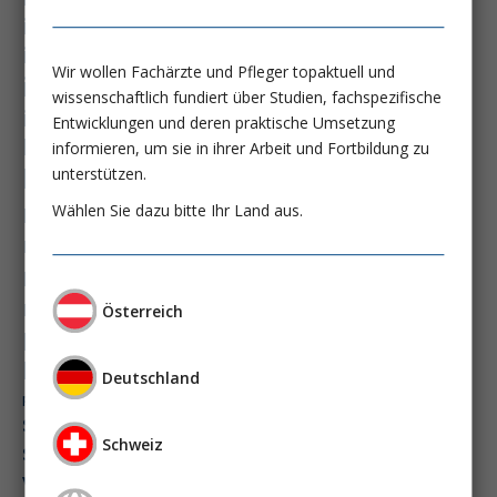
immundysfunktion
immunosep-studie
immuntherapie
Wir wollen Fachärzte und Pfleger topaktuell und
intensiv-news
intensivmedizin
wissenschaftlich fundiert über Studien, fachspezifische
intensivstation
intensivversorgung
Entwicklungen und deren praktische Umsetzung
kdigo-leitlinien
lebernekrose
informieren, um sie in ihrer Arbeit und Fortbildung zu
leberzirrhose
unterstützen.
mangelernährung
masld
Wählen Sie dazu bitte Ihr Land aus.
metabolische lebererkrankung
mikrobiom
multiples myelom
nasogastrale sonde
nephro-news
nephrologie
niereninsuffizienz
nutrition
Österreich
peg-implantationstechniken
perioperative nierenschädigung
Deutschland
präzisionstherapie
pisces-studie
schluckstörung
semaglutid
sepsis
Schweiz
septischer schock
surrogatparamenter
vasopressortherapie
öggh