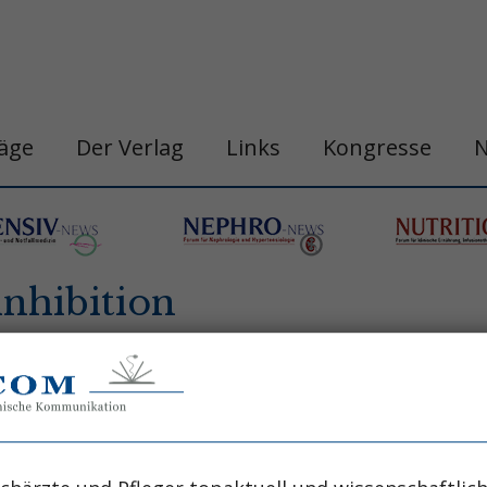
räge
Der Verlag
Links
Kongresse
nhibition
n
belastungshitzschlag
blutdruck
chronobi
gastro&hepa-news
hepatologie
apie
h
ogische neoplasie
hämodynamische optimi