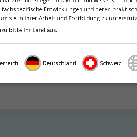
chärzte und Pfleger topaktuell und wissenschaftlich
intensiv-news
intensivmedizin
intensi
, fachspezifische Entwicklungen und deren praktis
zirrhose
masld
mangelernährung
metabolische
um sie in ihrer Arbeit und Fortbildung zu unterstüt
nephrologie
niereninsuffizienz
nutrition
zu bitte Ihr Land aus.
präzisionstherapie
schluckstörung
sem
studie
rapie
öggh
kogruppen
erreich
Deutschland
Schweiz
t in verschiedener Hinsicht das Immunsystem. Die 
en als charakteristisch für die Niereninsuffizienz 