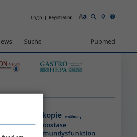
A
a
Login
Registration
News
Suche
Pubmed
endoskopie
ologie
ernährung
itzschlag
homöostase
erung
ihca
immundysfunktion