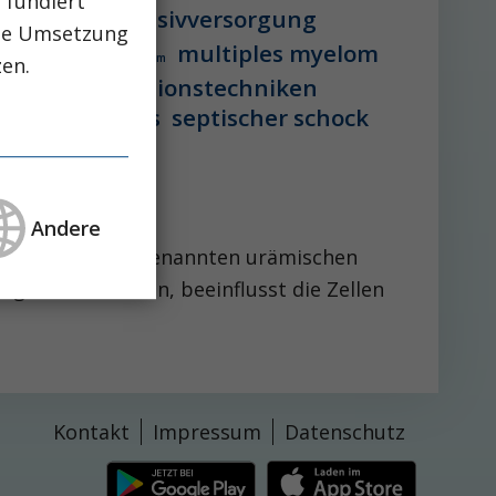
 fundiert
vstation
intensivversorgung
che Umsetzung
multiples myelom
 lebererkrankung
mikrobiom
zen.
peg-implantationstechniken
aglutid
sepsis
septischer schock
Andere
Retention von sogenannten urämischen
angesehen werden, beeinflusst die Zellen
Kontakt
Impressum
Datenschutz