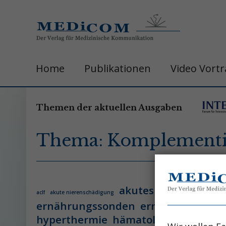
Home
Publikationen
Video Vort
Themen der aktuellen Ausgaben
Thema: Komplementi
akutes leberversage
aclf
akute nierenschädigung
ernährungssonden
ernährungsther
hyperthermie
hämatologie
hämatol