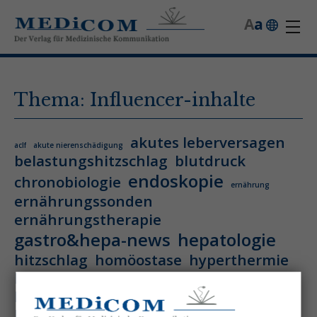
A
a
Thema: Influencer-inhalte
akutes leberversagen
aclf
akute nierenschädigung
belastungshitzschlag
blutdruck
endoskopie
chronobiologie
ernährung
ernährungssonden
ernährungstherapie
gastro&hepa-news
hepatologie
hitzschlag
homöostase
hyperthermie
hämatologie
hämatologische neoplasie
hämodynamische optimierung
ihca