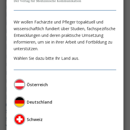
immundysfunktion
immunosep-studie
immuntherapie
intensiv-news
intensivmedizin
Wir wollen Fachärzte und Pfleger topaktuell und
wissenschaftlich fundiert über Studien, fachspezifische
intensivstation
intensivversorgung
Entwicklungen und deren praktische Umsetzung
kdigo-leitlinien
lebernekrose
informieren, um sie in ihrer Arbeit und Fortbildung zu
leberzirrhose
mangelernährung
unterstützen.
masld
metabolische lebererkrankung
mikrobiom
Wählen Sie dazu bitte Ihr Land aus.
multiples myelom
nasogastrale sonde
nephro-news
nephrologie
niereninsuffizienz
nutrition
Österreich
peg-implantationstechniken
perioperative nierenschädigung
präzisionstherapie
Deutschland
pisces-studie
schluckstörung
semaglutid
sepsis
septischer schock
surrogatparamenter
Schweiz
vasopressortherapie
öggh