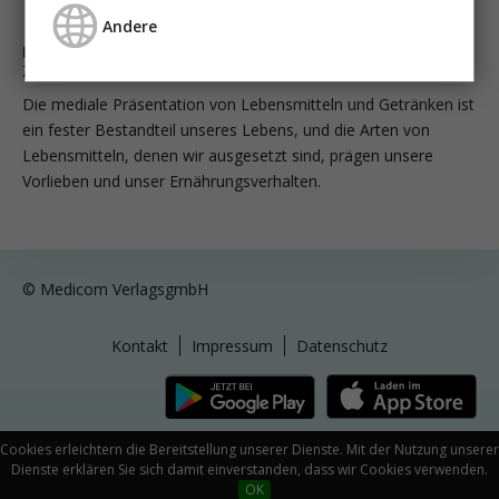
Andere
Influencer Marketing Lebensmittelwerbung bei Kindern –
Zeit zum Handeln?
Die mediale Präsentation von Lebensmitteln und Getränken ist
ein fester Bestandteil unseres Lebens, und die Arten von
Lebensmitteln, denen wir ausgesetzt sind, prägen unsere
Vorlieben und unser Ernährungsverhalten.
© Medicom VerlagsgmbH
Kontakt
Impressum
Datenschutz
Cookies erleichtern die Bereitstellung unserer Dienste. Mit der Nutzung unserer
Dienste erklären Sie sich damit einverstanden, dass wir Cookies verwenden.
OK