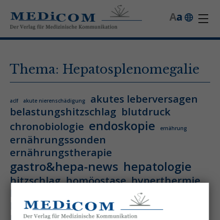
A
a
Thema: Hepatosplenomegalie
akutes leberversagen
aclf
akute nierenschädigung
belastungshitzschlag
blutdruck
endoskopie
chronobiologie
ernährung
ernährungssonden
ernährungstherapie
gastro&hepa-news
hepatologie
hitzschlag
homöostase
hyperthermie
hämatologie
hämatologische neoplasie
hämodynamische optimierung
ihca