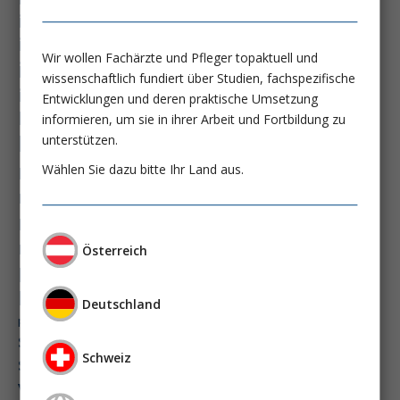
immundysfunktion
immunosep-studie
immuntherapie
Wir wollen Fachärzte und Pfleger topaktuell und
intensiv-news
intensivmedizin
wissenschaftlich fundiert über Studien, fachspezifische
intensivstation
intensivversorgung
Entwicklungen und deren praktische Umsetzung
kdigo-leitlinien
lebernekrose
informieren, um sie in ihrer Arbeit und Fortbildung zu
leberzirrhose
unterstützen.
mangelernährung
masld
Wählen Sie dazu bitte Ihr Land aus.
metabolische lebererkrankung
mikrobiom
multiples myelom
nasogastrale sonde
nephro-news
nephrologie
niereninsuffizienz
nutrition
Österreich
peg-implantationstechniken
perioperative nierenschädigung
Deutschland
präzisionstherapie
pisces-studie
schluckstörung
semaglutid
sepsis
Schweiz
septischer schock
surrogatparamenter
vasopressortherapie
öggh