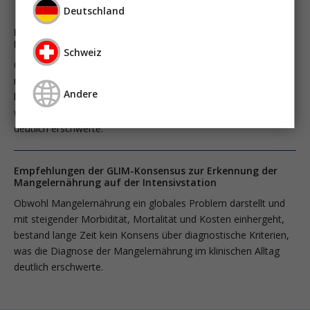
Deutschland
Empfehlungen der GLIM-Konsensus zur Erkennung der
Mangelernährung auf der Intensivstation
Schweiz
Obwohl Mangelernährung ein globales Problem darstellt und
mit steigender Morbidität, Mortalität und Kosten einhergeht,
Andere
bestand lange Zeit kein Konsens über diagnostische Kriterien,
was die Diagnose der Mangelernährung im klinischen Alltag
deutlich erschwerte.
Empfehlungen der GLIM-Konsensus zur Erkennung der
Mangelernährung auf der Intensivstation
Obwohl Mangelernährung ein globales Problem darstellt und
mit steigender Morbidität, Mortalität und Kosten einhergeht,
bestand lange Zeit kein Konsens über diagnostische Kriterien,
was die Diagnose der Mangelernährung im klinischen Alltag
deutlich erschwerte.