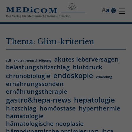
A
a
Thema: Glim-kriterien
akutes leberversagen
aclf
akute nierenschädigung
belastungshitzschlag
blutdruck
endoskopie
chronobiologie
ernährung
ernährungssonden
ernährungstherapie
gastro&hepa-news
hepatologie
hitzschlag
homöostase
hyperthermie
hämatologie
hämatologische neoplasie
hämodynamische optimierung
ihca