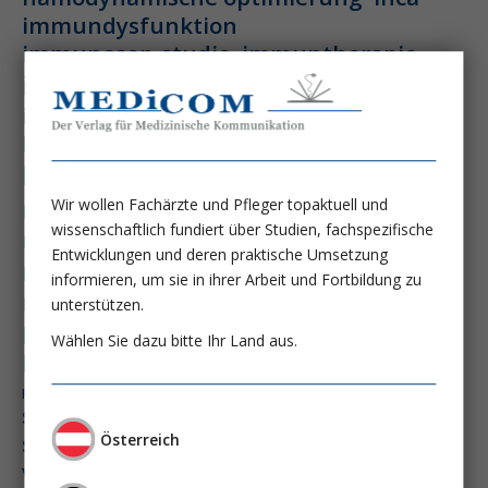
immundysfunktion
immunosep-studie
immuntherapie
intensiv-news
intensivmedizin
intensivstation
intensivversorgung
kdigo-leitlinien
lebernekrose
leberzirrhose
mangelernährung
masld
Wir wollen Fachärzte und Pfleger topaktuell und
metabolische lebererkrankung
mikrobiom
wissenschaftlich fundiert über Studien, fachspezifische
multiples myelom
nasogastrale sonde
Entwicklungen und deren praktische Umsetzung
nephro-news
nephrologie
informieren, um sie in ihrer Arbeit und Fortbildung zu
niereninsuffizienz
nutrition
unterstützen.
peg-implantationstechniken
Wählen Sie dazu bitte Ihr Land aus.
perioperative nierenschädigung
präzisionstherapie
pisces-studie
schluckstörung
semaglutid
sepsis
septischer schock
surrogatparamenter
Österreich
vasopressortherapie
öggh