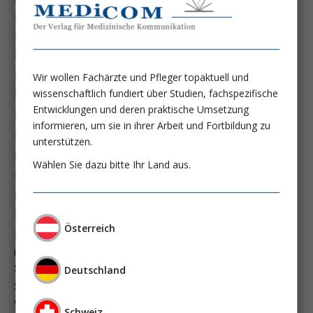
immundysfunktion
immunosep-studie
immuntherapie
intensiv-news
intensivmedizin
intensivstation
intensivversorgung
Wir wollen Fachärzte und Pfleger topaktuell und
kdigo-leitlinien
lebernekrose
wissenschaftlich fundiert über Studien, fachspezifische
leberzirrhose
Entwicklungen und deren praktische Umsetzung
mangelernährung
informieren, um sie in ihrer Arbeit und Fortbildung zu
masld
metabolische lebererkrankung
mikrobiom
unterstützen.
multiples myelom
nasogastrale sonde
Wählen Sie dazu bitte Ihr Land aus.
nephro-news
nephrologie
niereninsuffizienz
nutrition
peg-implantationstechniken
perioperative nierenschädigung
Österreich
präzisionstherapie
pisces-studie
schluckstörung
semaglutid
sepsis
Deutschland
septischer schock
surrogatparamenter
vasopressortherapie
öggh
Schweiz