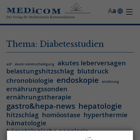
A
a
Thema: Diabetesstudien
akutes leberversagen
aclf
akute nierenschädigung
belastungshitzschlag
blutdruck
endoskopie
chronobiologie
ernährung
ernährungssonden
ernährungstherapie
gastro&hepa-news
hepatologie
hitzschlag
homöostase
hyperthermie
hämatologie
hämatologische neoplasie
hämodynamische optimierung
ihca