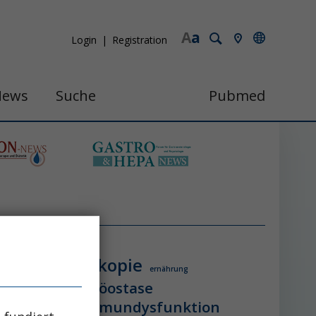
A
a
Login
Registration
News
Suche
Pubmed
endoskopie
ologie
ernährung
itzschlag
homöostase
erung
ihca
immundysfunktion