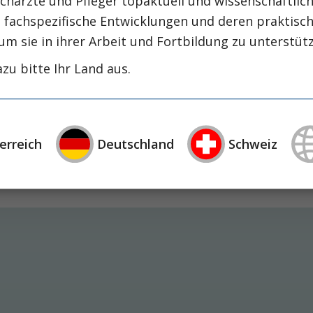
chärzte und Pfleger topaktuell und wissenschaftlich
intensiv-news
intensivmedizin
intensi
, fachspezifische Entwicklungen und deren praktis
zirrhose
masld
mangelernährung
metabolische
um sie in ihrer Arbeit und Fortbildung zu unterstüt
nephrologie
niereninsuffizienz
nutrition
zu bitte Ihr Land aus.
präzisionstherapie
schluckstörung
sem
studie
rapie
öggh
Wann? Wie?
erreich
Deutschland
Schweiz
n aufgrund ihrer Häufigkeit eine enorme gesundheit