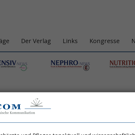
räge
Der Verlag
Links
Kongresse
n
belastungshitzschlag
blutdruck
chronobi
gastro&hepa-news
hepatologie
apie
h
ogische neoplasie
hämodynamische optimi