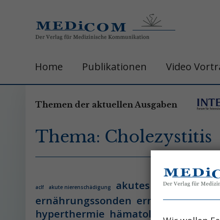
Home
Publikationen
Video Vort
Themen der aktuellen Ausgaben
Thema: Cholezystitis
akutes leberversage
aclf
akute nierenschädigung
ernährungssonden
ernährungsther
hyperthermie
hämatologie
hämatol