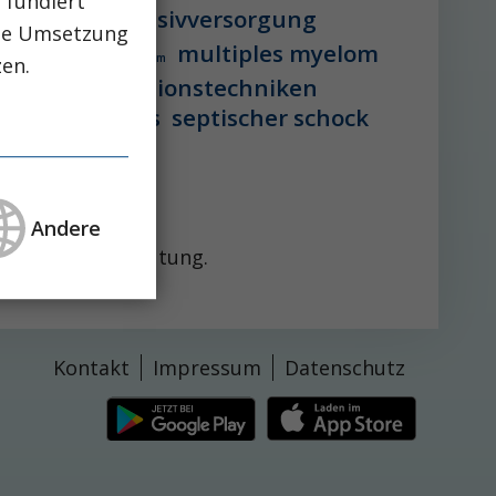
 fundiert
vstation
intensivversorgung
che Umsetzung
multiples myelom
 lebererkrankung
mikrobiom
zen.
peg-implantationstechniken
aglutid
sepsis
septischer schock
Andere
spolitische Bedeutung.
Kontakt
Impressum
Datenschutz