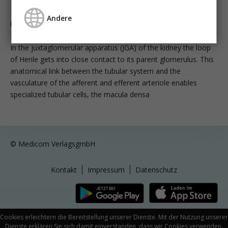
Andere
Purinergic Signaling in the Juxtaglomerular Apparatus:
ATP and Adenosine
In the juxtaglomerular apparatus (JGA) of the kidney the loop
of Henle gets into close contact to its parent glomerulus. This
anatomical link between the tubular system and the
vasculature of the afferent and efferent arteriole enables
specialized tubular cells, the macula densa
© Medicom VerlagsgmbH
Kontakt
Impressum
Datenschutz
Cookies erleichtern die Bereitstellung unserer Dienste. Mit der Nutzung unserer
Dienste erklären Sie sich damit einverstanden, dass wir Cookies verwenden.