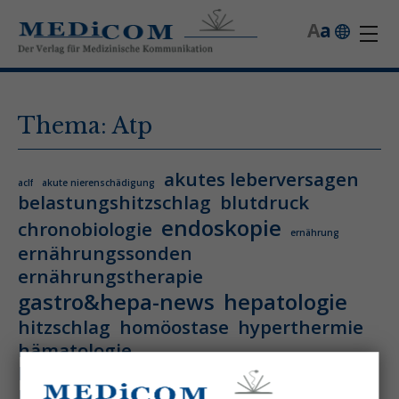
A
a
Thema: Atp
akutes leberversagen
aclf
akute nierenschädigung
belastungshitzschlag
blutdruck
endoskopie
chronobiologie
ernährung
ernährungssonden
ernährungstherapie
gastro&hepa-news
hepatologie
hitzschlag
homöostase
hyperthermie
hämatologie
hämatologische neoplasie
hämodynamische optimierung
ihca