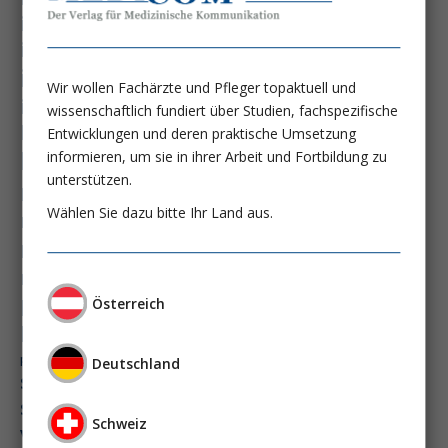
immundysfunktion
immunosep-studie
immuntherapie
intensiv-news
intensivmedizin
Wir wollen Fachärzte und Pfleger topaktuell und
intensivstation
intensivversorgung
wissenschaftlich fundiert über Studien, fachspezifische
kdigo-leitlinien
lebernekrose
Entwicklungen und deren praktische Umsetzung
leberzirrhose
informieren, um sie in ihrer Arbeit und Fortbildung zu
mangelernährung
unterstützen.
masld
metabolische lebererkrankung
mikrobiom
Wählen Sie dazu bitte Ihr Land aus.
multiples myelom
nasogastrale sonde
nephro-news
nephrologie
niereninsuffizienz
nutrition
peg-implantationstechniken
Österreich
perioperative nierenschädigung
präzisionstherapie
pisces-studie
Deutschland
schluckstörung
semaglutid
sepsis
septischer schock
surrogatparamenter
Schweiz
vasopressortherapie
öggh