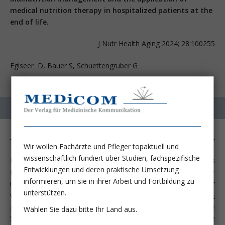
medical nutrition therapy in hospitalized patients at the
end of life.
J Nutr Health Aging 2024; 28:100255
Eglseer D, Bauer S, Schuettengruber G
Wir wollen Fachärzte und Pfleger topaktuell und
wissenschaftlich fundiert über Studien, fachspezifische
Das Ende des Lebens ist definiert als die letzte Phase des
Entwicklungen und deren praktische Umsetzung
Lebens, in der eine Person wahrscheinlich innerhalb der
informieren, um sie in ihrer Arbeit und Fortbildung zu
nächsten 12 Monate sterben wird, auch wenn dies nicht immer
unterstützen.
vorhersehbar ist (
NHS, 2022,
www.nhs.uk/conditions/end-of-
life-care
). Diese Phase wird häufig von Symp­tomen wie
Wählen Sie dazu bitte Ihr Land aus.
Schmerzen, Müdigkeit und körperlichem Abbau begleitet, die