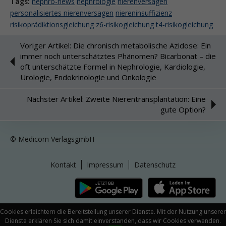
Tags:
nephro-news
nephrologie
nierenversagen
personalisiertes nierenversagen
niereninsuffizienz
risikoprädiktionsgleichung
z6-risikogleichung
t4-risikogleichung
Voriger Artikel: Die chronisch metabolische Azidose: Ein
immer noch unterschätztes Phänomen? Bicarbonat – die
oft unterschätzte Formel in Nephrologie, Kardiologie,
Urologie, Endokrinologie und Onkologie
Nächster Artikel: Zweite Nierentransplantation: Eine
gute Option?
© Medicom VerlagsgmbH
Kontakt
Impressum
Datenschutz
Cookies erleichtern die Bereitstellung unserer Dienste. Mit der Nutzung unserer
Dienste erklären Sie sich damit einverstanden, dass wir Cookies verwenden.