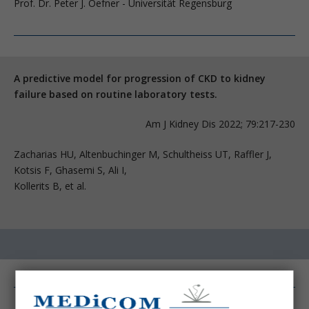
Prof. Dr. Peter J. Oefner - Universität Regensburg
A predictive model for progression of CKD to kidney
failure based on routine laboratory tests.
Am J Kidney Dis 2022; 79:217-230
Zacharias HU, Altenbuchinger M, Schultheiss UT, Raffler J,
Kotsis F, Ghasemi S, Ali I,
Kollerits B, et al.