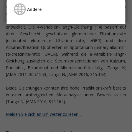
CKD Patienten/in basierend auf objektiven demographischen
Andere
und/oder Labor-basierten Patientenparametern. Die derzeit
vorhersagekräftigsten KFREs wurden von Tangri et al.
entwickelt. Die 4-Variablen-Tangri-Gleichung (T4) basiert auf
Alter, Geschlecht, geschätzter glomerulärer Filtrationsrate
(estimated glomerular filtration rate, eGFR) und dem
Albumin/Kreatinin-Quotienten im Spontanurin (urinary albumin-
to-creatinine-ratio, UACR), während die 8-Variablen-Tangri-
Gleichung zusätzlich die Serumkonzentrationen von Kalzium,
Phosphat, Bikarbonat und Albumin berücksichtigt (Tangri N;
JAMA 2011; 305:1553, Tangri N; JAMA 2016; 315:164).
Beide Gleichungen konnten ihre hohe Prädiktionskraft bereits
in einer umfangreichen Metaanalyse unter Beweis stellen
(Tangri N; JAMA 2016; 315:164).
Melden Sie sich an um weiter zu lesen ...