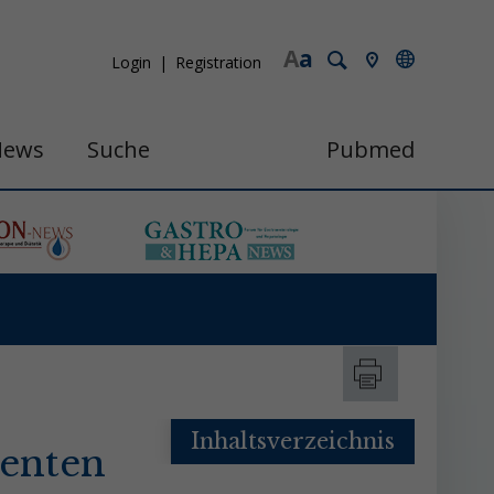
A
a
Login
Registration
News
Suche
Pubmed
Inhaltsverzeichnis
ienten