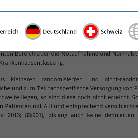
njury/AKI) weist eine hohe In­zi­denz auf (ca. 10% a
erreich
Deutschland
Schweiz
en, vor allem in der Intensiv- und Notfallmedizin.
astet mit teilweise hohen Kosten das Gesundhe
anten Bereich über die Notaufnahme und Normalst
 Krankenhausentlassung.
s kleineren randomisierten und nicht-random
iche und zum Teil fachspezifische Versorgung von P
weite liegen, so sind diese noch nicht erreicht. S
 Patienten mit AKI und entsprechend verschlechte
nt 2013; 83:901), bislang auch keine definierten