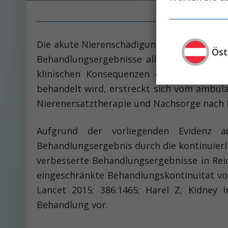
Die akute Nierenschädigung (­acute kidney i
Öst
Behandlungsergebnisse aller Fachdisziplin
klinischen Konsequenzen einher und bel
behandelt wird, erstreckt sich vom ambul
Nierenersatztherapie und Nachsorge nach
Aufgrund der vorliegenden Evidenz au
Behandlungsergebnis durch die kontinuierl
verbesserte Behandlungsergebnisse in Reich
eingeschränkte Behandlungskontinuität von
Lancet 2015; 386:1465; Harel Z; Kidney I
Behandlung vor.