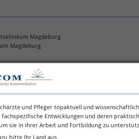
tätsklinikum Magdeburg
inikum Magdeburg
kidney injury.
n AJP, O‘Donoghue DJ,
chärzte und Pfleger topaktuell und wissenschaftlich
, fachspezifische Entwicklungen und deren praktis
um sie in ihrer Arbeit und Fortbildung zu unterstüt
zu bitte Ihr Land aus.