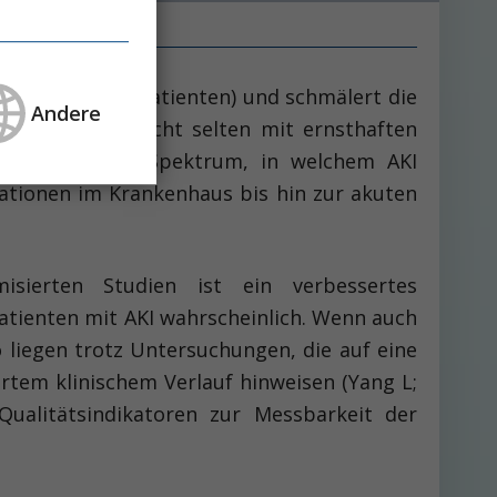
ller Krankenhauspatienten) und schmälert die
Andere
 Die AKI geht nicht selten mit ernsthaften
itssystem. Das Spektrum, in welchem AKI
ationen im Krankenhaus bis hin zur akuten
isierten Studien ist ein verbessertes
atienten mit AKI wahrscheinlich. Wenn auch
o liegen trotz Untersuchungen, die auf eine
rtem klinischem Verlauf hinweisen (Yang L;
 Qualitätsindikatoren zur Messbarkeit der