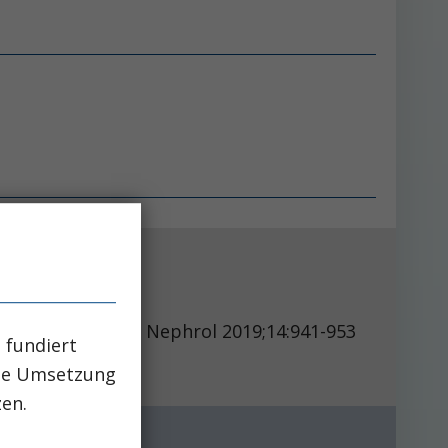
Clin J Am Soc Nephrol 2019;14:941-953
 fundiert
che Umsetzung
zen.