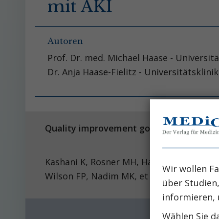
mit AKI
Autoren
Prof. Dr. med. Michael Haase - Universi
Dr. Anja Haase-Fielitz - Universitätskl
Quality improvement goals for acute 
Kashani K, Rosner MH, Haase M, Lewingto
Wir wollen Fa
Wilson FP, Nadim MK, et al.
über Studien
informieren, 
Wählen Sie da