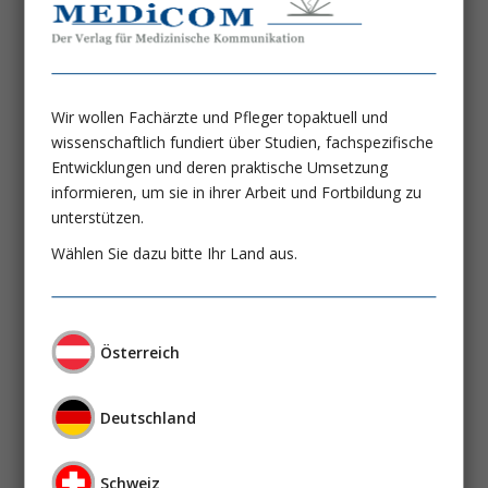
Das Gitelman-Syndrom
Dr. Doreen Reinmann
Prof. Dr. Peter Gross
Wir wollen Fachärzte und Pfleger topaktuell und
Neue Pathomechanismen vaskulärer
wissenschaftlich fundiert über Studien, fachspezifische
Kalzifikationen in der Urämie
Entwicklungen und deren praktische Umsetzung
Prof. Dr. med. Markus Ketteler
informieren, um sie in ihrer Arbeit und Fortbildung zu
unterstützen.
Aktuelle Proteinuriediagnostik
Wählen Sie dazu bitte Ihr Land aus.
Dr. med. Linda Haas
Prof. Dr. Wolf Boesken
8-Stunden Nachtdialyse:
Österreich
ein Gewinn für die Patienten?
Prof. Dr. med. Marianne Haag-Weber
Deutschland
Das Qualitätsmanagementsystem QiN
(Qualität in der Nephrologie) als
Schweiz