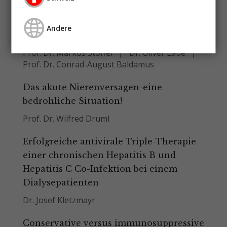
Beispiel für eine kontinuierliche und
evidenzbasierte Qualitätsverbesserung
Andere
der Dialyse
Prof. Dr. Markus Stoffel
Dr. Oliver Laue
Prof. Dr. Conrad-August Baldamus
Das akute Nierenversagen-eine
bedrohliche Situation!
Prof. Dr. Wilfred Druml
Erfolgreiche antivirale Triple-Therapie
einer chronischen Hepatitis B und
Hepatitis C Co-Infektion bei einem
Dialysepatienten
Dr. Josef Kletzmayr
Conservative versus immunosuppressive