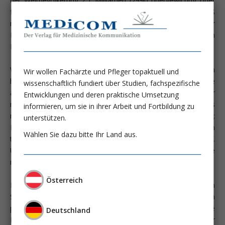
der Weltbevölkerung 2,1 Milliarden (29%) übergewichtig oder
fettleibig (Ng M; Lancet 2014; 384:766). Erwartungsgemäß
reflektieren sich diese Zahlen in den Belegungsstatistiken der
Intensivtherapiestationen: 20-30% der dort behandelten
Patienten sind übergewichtig oder fettleibig.
Wenngleich es Hinweise gibt, dass kritisch Kranke aus den
Wir wollen Fachärzte und Pfleger topaktuell und
höheren Gewichtsklassen eine höhere Überlebensrate
wissenschaftlich fundiert über Studien, fachspezifische
aufweisen („obesity paradox“) und möglicherweise sogar
Entwicklungen und deren praktische Umsetzung
maschinell beatmete Fettleibige ein besseres Outcome als
informieren, um sie in ihrer Arbeit und Fortbildung zu
maschinell beatmete Nicht-Fettleibige haben (Sasabuchi Y;
unterstützen.
Respir Care 2015; 60:983), gilt gleichzeitig: Bei Fettleibigen
Wählen Sie dazu bitte Ihr Land aus.
treten beatmungsabhängige Komplikationen häufiger auf.
Überraschenderweise beeinflussen diese die Überlebensrate
nicht negativ.
Österreich
Die perioperative maschinelle Ventilation von
Schwergewichtigen ist durch die zahlreichen assoziierten
pathophysiologischen Veränderungen eine komplexe
Deutschland
Herausforderung. Ein sorgfältig recherchierter, lesenswerter