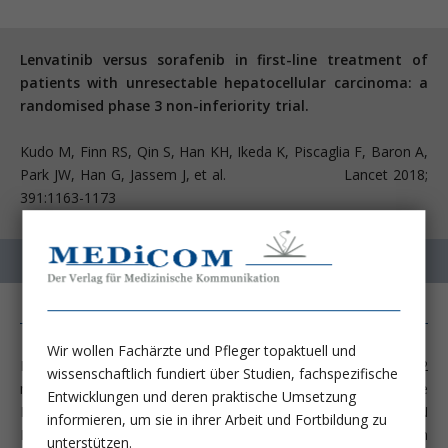
Lenvatinib versus sorafenib in first-line treatment of
patients with unresectable hepatocellular carcinoma: a
randomised phase 3 non-inferiority trial.
Kudo M, Finn RS, Qin S, Han KH, Ikeda K, Piscaglia F, Baron A,
Park JW, Han G, Jassem J, et al. Lancet 2018;
391:1163-1173
Wir wollen Fachärzte und Pfleger topaktuell und
Der Multityrosinkinase-Inhibitor Sorafenib konnte in 2
wissenschaftlich fundiert über Studien, fachspezifische
multizentrischen, randomisierten, Placebo-kontrollierten Phase
Entwicklungen und deren praktische Umsetzung
III Studien (Cheng AL; Lancet Oncol 2009; 10:25; Llovet JM; N
informieren, um sie in ihrer Arbeit und Fortbildung zu
Engl J Med 2008; 359:378) als erste Substanz überhaupt einen
unterstützen.