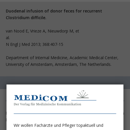
Duodenal infusion of donor feces for recurrent
Clostridium difficile.
van Nood E, Vrieze A, Nieuwdorp M, et
al
N Engl J Med 2013; 368:407-15
Department of Internal Medicine, Academic Medical Center,
University of Amsterdam, Amsterdam, The Netherlands.
Neue Erkenntnisse über die Funktion des intestinalen
Mikrobioms und ihre therapeutische Anwendung:
Wir wollen Fachärzte und Pfleger topaktuell und