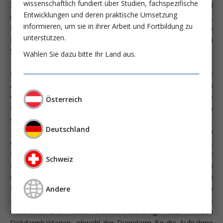
wissenschaftlich fundiert über Studien, fachspezifische
Zwei neue Arbeiten einer Arbeitsgruppe in Holland (bestehend
Entwicklungen und deren praktische Umsetzung
u. a. aus Gastroenterologen, Kardiologen, Endokrinologen,
informieren, um sie in ihrer Arbeit und Fortbildung zu
Bakteriologen und Immunologen) beschäftigten sich mit den
unterstützen.
Effekten eines veränderten intestinalen Mikrobioms nach
Stuhltransplantation.
Wählen Sie dazu bitte Ihr Land aus.
Der von Vrieze A. et al. in Gastroenterology 2012 publizierte
Artikel beschreibt die Auswirkungen einer Stuhltransplantation
von gesunden, normalgewichtigen Spendern auf adipöse
Österreich
Patienten mit pathologischer Insulinsensitivität. Das Mikrobiom
scheint eine große Bedeutung für den Stoffwechsel zu haben.
Deutschland
Tiermodelle zeigen, dass die Entwicklung einer Adipositas in
engem Zusammenhang mit dem intestinalen Mikrobiom steht.
Im Tierversuch zeigte sich, dass dünne Mäuse eine stärkere
Schweiz
Diversität an Darmbakterien haben als dicke und dadurch
einen stärkeren Kohlenhydrat- und Fettverbrauch zeigen. Bei
Menschen ist der kausale Zusammenhang zwischen
Andere
Zusammensetzung der Dünndarmflora und Metabolismus
unbekannt. Die meisten Studien beschäftigen sich mit den
Dickdarmbakterien, obwohl der Dünndarm für die Aufnahme