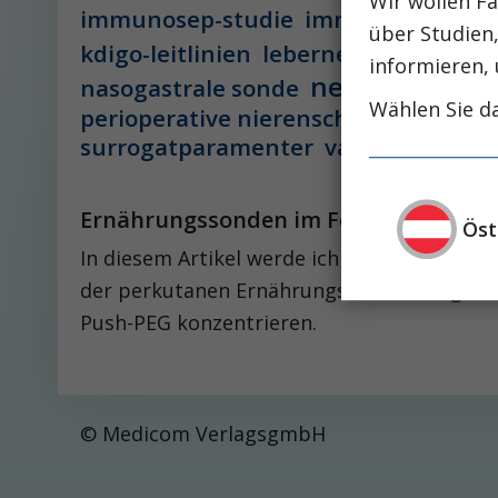
Wir wollen Fa
immunosep-studie
immuntherapie
über Studien
leber
kdigo-leitlinien
lebernekrose
informieren, 
nephro-news
nasogastrale sonde
Wählen Sie da
perioperative nierenschädigung
pisces-
surrogatparamenter
vasopressorthe
Ernährungssonden im Fokus
Öst
In diesem Artikel werde ich versuchen, Ihn
der perkutanen Ernährungssonden zu geben
Push-PEG konzentrieren.
© Medicom VerlagsgmbH