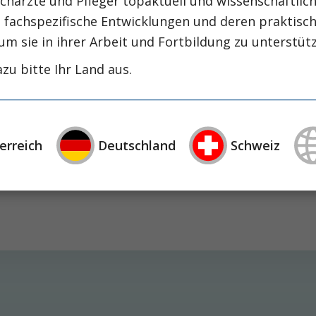
chärzte und Pfleger topaktuell und wissenschaftlich
intensiv-news
intensivmedizin
intensi
, fachspezifische Entwicklungen und deren praktis
zirrhose
masld
mangelernährung
metabolische
um sie in ihrer Arbeit und Fortbildung zu unterstüt
nephrologie
niereninsuffizienz
nutrition
zu bitte Ihr Land aus.
präzisionstherapie
schluckstörung
sem
studie
rapie
öggh
erreich
Deutschland
Schweiz
en einen Überblick über verschiedene Arten, die Du
. Ich werde mich dabei auf die herkömmliche Pull-