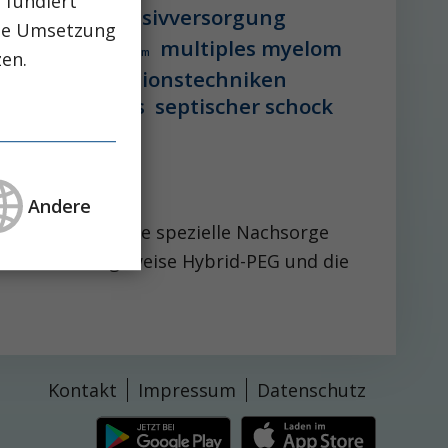
 fundiert
vstation
intensivversorgung
che Umsetzung
multiples myelom
 lebererkrankung
mikrobiom
zen.
peg-implantationstechniken
aglutid
sepsis
septischer schock
Andere
rchführung und die spezielle Nachsorge
PEG beziehungsweise Hybrid-PEG und die
Kontakt
Impressum
Datenschutz