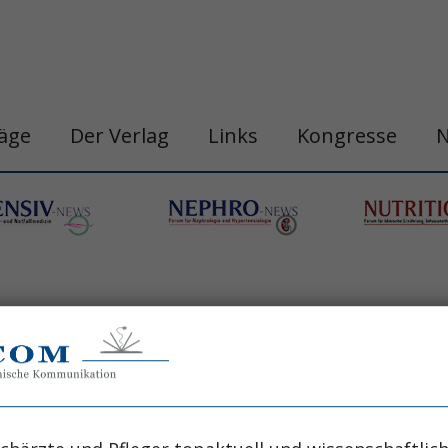
räge
Der Verlag
Links
Kongresse
n
belastungshitzschlag
blutdruck
chronobi
gastro&hepa-news
hepatologie
apie
h
ogische neoplasie
hämodynamische optimi