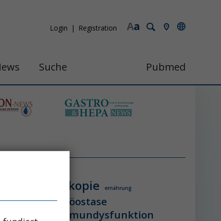
A
a
Login
Registration
News
Suche
Pubmed
endoskopie
ologie
ernährung
itzschlag
homöostase
erung
ihca
immundysfunktion