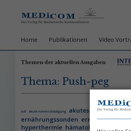
Home
Publikationen
Video Vort
Themen der aktuellen Ausgaben
Thema: Push-peg
akutes leberversage
aclf
akute nierenschädigung
ernährungssonden
ernährungsther
hyperthermie
hämatologie
hämatol