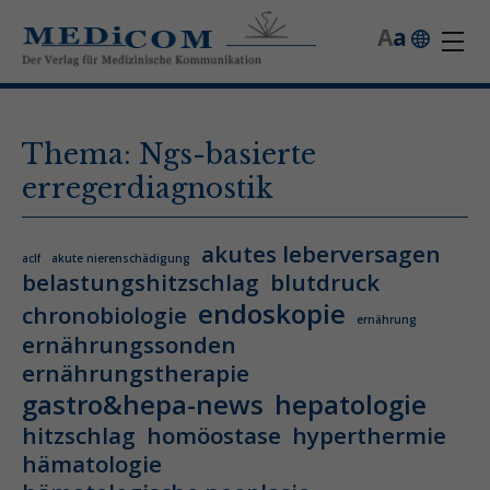
A
a
Thema: Ngs-basierte
erregerdiagnostik
akutes leberversagen
aclf
akute nierenschädigung
belastungshitzschlag
blutdruck
endoskopie
chronobiologie
ernährung
ernährungssonden
ernährungstherapie
gastro&hepa-news
hepatologie
hitzschlag
homöostase
hyperthermie
hämatologie