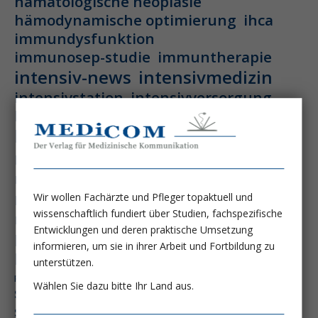
hämatologische neoplasie
hämodynamische optimierung
ihca
immundysfunktion
immunosep-studie
immuntherapie
intensiv-news
intensivmedizin
intensivstation
intensivversorgung
kdigo-leitlinien
lebernekrose
leberzirrhose
mangelernährung
masld
metabolische lebererkrankung
mikrobiom
multiples myelom
nasogastrale sonde
nephro-news
nephrologie
Wir wollen Fachärzte und Pfleger topaktuell und
wissenschaftlich fundiert über Studien, fachspezifische
niereninsuffizienz
nutrition
Entwicklungen und deren praktische Umsetzung
peg-implantationstechniken
informieren, um sie in ihrer Arbeit und Fortbildung zu
perioperative nierenschädigung
unterstützen.
präzisionstherapie
pisces-studie
Wählen Sie dazu bitte Ihr Land aus.
schluckstörung
semaglutid
sepsis
septischer schock
surrogatparamenter