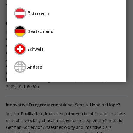
vasopressortherapie
öggh
Österreich
Innovative Erregerdiagnostik bei Sepsis: Hype or Hope?
Deutschland
Mit der Publikation „Improved pathogen identification in sepsis
or septic shock by clinical metagenomic sequencing” hebt die
German Society of Anaesthesiology and Intensive Care
Schweiz
(GSAIC) Trials Group der Deutschen Gesellschaft für
Anästhesiologie und Intensivmedizin (DGAI) die Next
Generation Sequencing (NGS)-basierte Erregerdiagnostik auf
Andere
eine neue Evolutionsstufe auf dem Weg zu einer Evidenz-
basierten Standarddiagnostik bei Sepsis (Brenner T; J Infect
2025; 91:106565).
Innovative Erregerdiagnostik bei Sepsis: Hype or Hope?
Mit der Publikation „Improved pathogen identification in sepsis
or septic shock by clinical metagenomic sequencing” hebt die
German Society of Anaesthesiology and Intensive Care