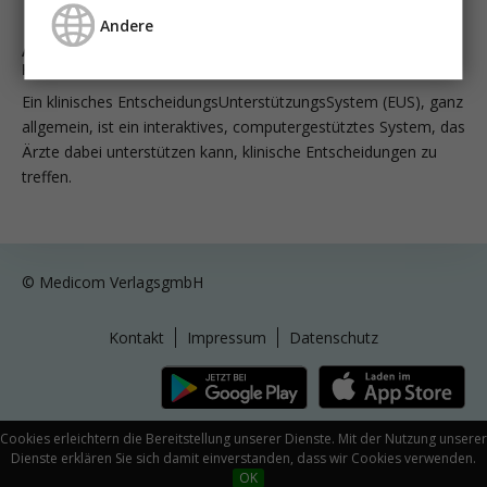
Andere
Apps in der Betreuung von CKD-Patienten: Die Chronic
Kidney Disease Nephrologist’s App
Ein klinisches EntscheidungsUnterstützungsSystem (EUS), ganz
allgemein, ist ein interaktives, computergestütztes System, das
Ärzte dabei unterstützen kann, klinische Entscheidungen zu
treffen.
© Medicom VerlagsgmbH
Kontakt
Impressum
Datenschutz
Cookies erleichtern die Bereitstellung unserer Dienste. Mit der Nutzung unserer
Dienste erklären Sie sich damit einverstanden, dass wir Cookies verwenden.
OK