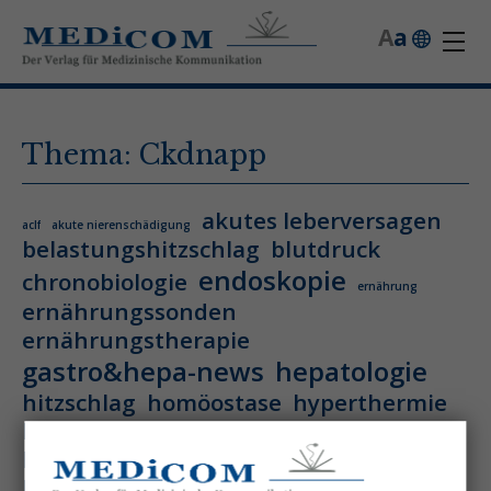
A
a
Thema: Ckdnapp
akutes leberversagen
aclf
akute nierenschädigung
belastungshitzschlag
blutdruck
endoskopie
chronobiologie
ernährung
ernährungssonden
ernährungstherapie
gastro&hepa-news
hepatologie
hitzschlag
homöostase
hyperthermie
hämatologie
hämatologische neoplasie
hämodynamische optimierung
ihca