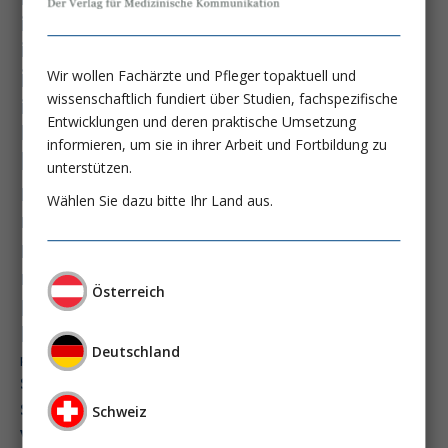
immundysfunktion
immunosep-studie
immuntherapie
intensiv-news
intensivmedizin
Wir wollen Fachärzte und Pfleger topaktuell und
wissenschaftlich fundiert über Studien, fachspezifische
intensivstation
intensivversorgung
Entwicklungen und deren praktische Umsetzung
kdigo-leitlinien
lebernekrose
informieren, um sie in ihrer Arbeit und Fortbildung zu
leberzirrhose
mangelernährung
unterstützen.
masld
metabolische lebererkrankung
mikrobiom
Wählen Sie dazu bitte Ihr Land aus.
multiples myelom
nasogastrale sonde
nephro-news
nephrologie
niereninsuffizienz
nutrition
Österreich
peg-implantationstechniken
perioperative nierenschädigung
präzisionstherapie
Deutschland
pisces-studie
schluckstörung
semaglutid
sepsis
septischer schock
surrogatparamenter
Schweiz
vasopressortherapie
öggh