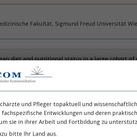
 Medizinische Fakultät, Sigmund Freud Universität Wi
n diet and nutritional status in a large cohort of
 F, Pasquini G, Cecchi F, Marcucci R, Gori AM, et al.
chärzte und Pfleger topaktuell und wissenschaftlich
 outcomes: an umbrella review of meta-analyses o
, fachspezifische Entwicklungen und deren praktis
um sie in ihrer Arbeit und Fortbildung zu unterstüt
asini A, Sofi F. Eur J Clin
zu bitte Ihr Land aus.