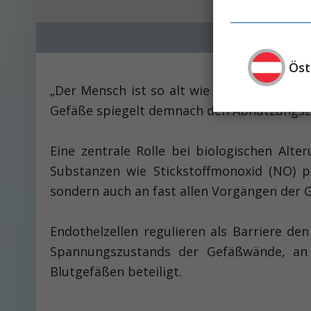
Öst
„Der Mensch ist so alt wie seine Gefäße“ l
Gefäße spiegelt demnach den Abnutzungszu
Eine zentrale Rolle bei biologischen Alt
Substanzen wie Stickstoffmonoxid (NO) pr
sondern auch an fast allen Vorgängen der G
Endothelzellen regulieren als Barriere de
Spannungszustands der Gefäßwände, an d
Blutgefäßen beteiligt.