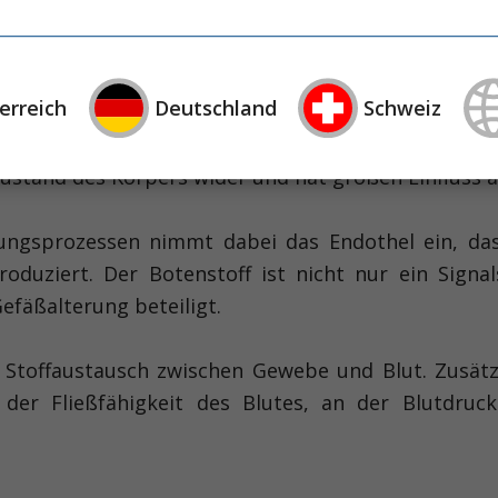
erreich
Deutschland
Schweiz
autet ein bekanntes Zitat des Berliner Arztes Rudo
stand des Körpers wider und hat großen Einfluss a
erungsprozessen nimmt dabei das Endothel ein, da
oduziert. Der Botenstoff ist nicht nur ein Signal
efäßalterung beteiligt.
n Stoffaustausch zwischen Gewebe und Blut. Zusätz
er Fließfähigkeit des Blutes, an der Blutdruc