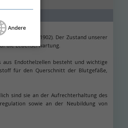
Andere
lf Virchow (1821-1902). Der Zustand unserer
uf die Lebenserwartung.
s aus Endothelzellen besteht und wichtige
stoff für den Querschnitt der Blutgefäße,
lich sind sie an der Aufrechterhaltung des
kregulation sowie an der Neubildung von