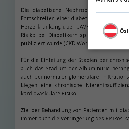
Die diabetische Nephropathie ist weltwe
Fortschreiten einer diabetischen Nephropa
Herzerkrankung über pAVK bis hin zu Myok
Öst
Risiko bei Diabetikern spiegelt sich auch
publiziert wurde (CKD Work Group; Kidney int
Für die Einteilung der Stadien der chronis
auch das Stadium der Albuminurie herange
auch bei normaler glomerulärer Filtrations
Liegen eine chronische Niereninsuffizi
kardiovaskuläre Risiko.
Ziel der Behandlung von Patienten mit dia
immer auch die Verringerung des Risikos k