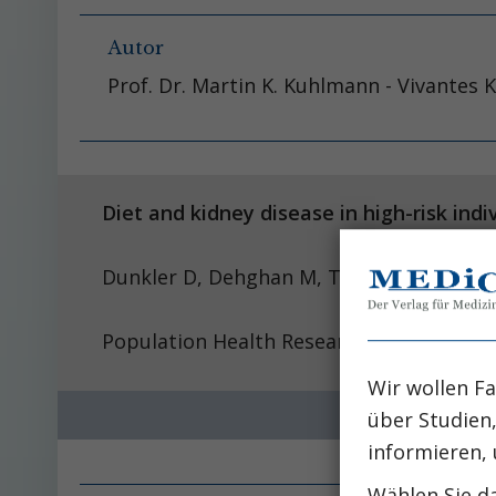
Autor
Prof. Dr. Martin K. Kuhlmann - Vivantes 
Diet and kidney disease in high-risk indi
Dunkler D, Dehghan M, Te
Population Health Research Institute, Mc
Wir wollen Fa
über Studien
informieren, 
Wählen Sie da