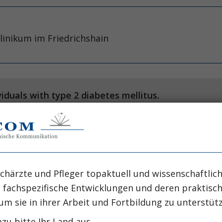
Klinikum im Friedrichshain
viduals with type 2 diabetes mellitus.
o KK, et al. JAMA Intern Med 2
Master University, Hamilton, Ontario, Canada.
chärzte und Pfleger topaktuell und wissenschaftlich
, fachspezifische Entwicklungen und deren praktis
um sie in ihrer Arbeit und Fortbildung zu unterstüt
zu bitte Ihr Land aus.