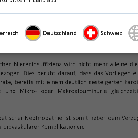
it die Hauptursache für die terminale dialysepfl
thie entwickeln sich auch die typischen kardiova
ardinfarkt und Schlaganfall. Die sehr enge Bezieh
erreich
Deutschland
Schweiz
 wider in der neuen CKD-Klassifikation, die in den 
er., Suppl. 2013; 3:1).
chen Niereninsuffizienz wird nicht mehr alleine die
zogen. Dies beruht darauf, dass das Vorliegen ei
rate, bereits mit einem deutlich gesteigerten kard
enz und Mikro- oder Makroalbuminurie gleichzei
betischer Nephropathie ist somit neben dem Verzög
ardiovaskulärer Komplikationen.