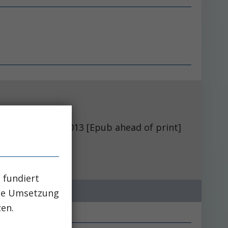
013 [Epub ahead of print]
 fundiert
che Umsetzung
zen.