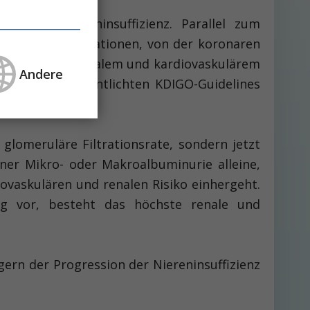
ichtige Niereninsuffizienz. Parallel zum
skulären Komplikationen, von der koronaren
ung zwischen renalem und kardiovaskulärem
Andere
kürzlich veröffentlichten KDIGO-Guidelines
 glomeruläre Filtrationsrate, sondern jetzt
ner Mikro- oder Makroalbuminurie alleine,
iovaskulären und renalen Risiko einhergeht.
tig vor, besteht das höchste renale und
ern der Progression der Niereninsuffizienz