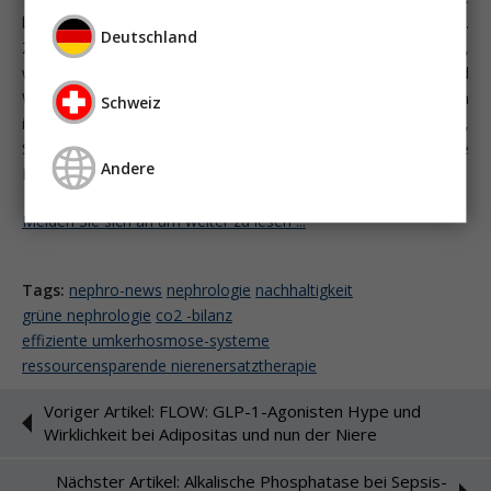
bestehen schon heute mit portablen Hämodialysegeräten.
Deutschland
Zudem sind tragbare Hämo- und Peritoneal-Dialysegeräte,
welche zu deutlichen Einsparungen an Energie- und
Wasserverbrauch führen, in der Entwicklung. Außerdem zeigen
Schweiz
innovative Forschungsansätze, wie ­Xenotransplantation,
Stammzellforschung und der „künstliche“ Organersatz positive
Andere
Ergebnisse.
Melden Sie sich an um weiter zu lesen ...
Tags:
nephro-news
nephrologie
nachhaltigkeit
grüne nephrologie
co2 -bilanz
effiziente umkerhosmose-systeme
ressourcensparende nierenersatztherapie
Voriger Artikel: FLOW: GLP-1-Agonisten Hype und
Wirklichkeit bei Adipositas und nun der Niere
Nächster Artikel: Alkalische Phosphatase bei Sepsis-