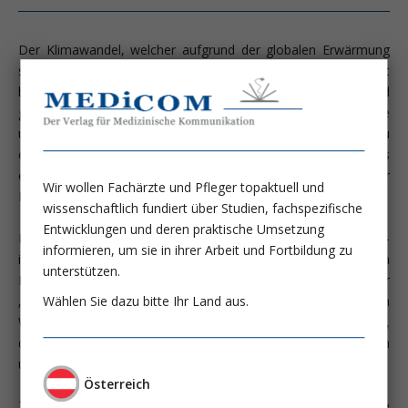
Der Klimawandel, welcher aufgrund der globalen Erwärmung
schon heute die Lebensweise der Bevölkerung weltweit
beeinflusst, führt zunehmend zu einem politischen und
gesellschaftlichen Umdenken mit dem Ziel, eine
umweltfreundliche und klimaneutrale Lebensweise zu
erreichen. Diese muss alle Facetten des menschlichen Handels
einschließen - auch die medizinische Versorgung der
Wir wollen Fachärzte und Pfleger topaktuell und
Bevölkerung.
wissenschaftlich fundiert über Studien, fachspezifische
Entwicklungen und deren praktische Umsetzung
Hier steht der Fachbereich Nephrologie mit der Ressourcen-
informieren, um sie in ihrer Arbeit und Fortbildung zu
intensiven Nierenersatztherapie vor großen
unterstützen.
Herausforderungen. Unabdingbar ist bei der Etablierung einer
Wählen Sie dazu bitte Ihr Land aus.
„grünen Nephrologie“, die PatientInnen in den strukturellen
Wandel mit einzubeziehen und deutlich zu kommunizieren,
dass oberste Priorität sein wird, diese auch weiterhin
uneingeschränkt auf höchstem Niveau zu behandeln.
Österreich
Technische Weiterentwicklungen der Nierenersatztherapie