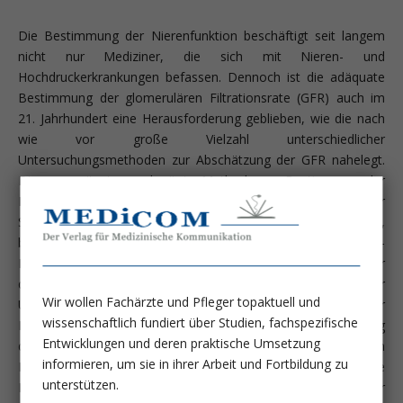
Die Bestimmung der Nierenfunktion beschäftigt seit langem
nicht nur Mediziner, die sich mit Nieren- und
Hochdruckerkrankungen befassen. Dennoch ist die adäquate
Bestimmung der glomerulären Filtrationsrate (GFR) auch im
21. Jahrhundert eine Herausforderung geblieben, wie die nach
wie vor große Vielzahl unterschiedlicher
Untersuchungsmethoden zur Abschätzung der GFR nahelegt.
Die am weitesten verbreitete Methode zur Bestimmung der
Nierenfunktion ist die Abschätzung der GFR anhand der
Serumkreatininbestimmung. Doch vor allem im höheren Alter,
bei geringer Muskelaktivität/Muskelmasse, führt die GFR-
Bestimmung anhand des Serumkreatinins oft zu einer
deutlichen Überschätzung der Nierenfunktion. In einer
Wir wollen Fachärzte und Pfleger topaktuell und
Untersuchung an 1628 Patienten mit chronischer
wissenschaftlich fundiert über Studien, fachspezifische
Nierenerkrankung überschätzte die Serumkreatininbestimmung
Entwicklungen und deren praktische Umsetzung
die tatsächliche Nierenfunktion im Mittel um über 30% (Ann
informieren, um sie in ihrer Arbeit und Fortbildung zu
Intern Med 130:461-470, 1999). Auch die Tatsache, dass die
unterstützen.
Beziehung zwischen Serumkreatinin und GFR nicht linear