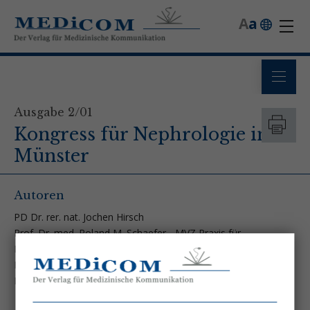
A
a
Ausgabe 2/01
Kongress für Nephrologie in
Münster
Autoren
PD Dr. rer. nat. Jochen Hirsch
Prof. Dr. med. Roland M. Schaefer - MVZ Praxis für
Immunologie
Prof. Dr. rer. nat. Eberhard Schlatter - Universitätsklinikum
Münster