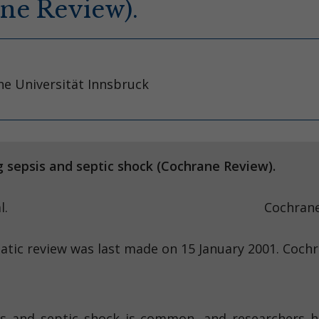
ane Review).
che Universität Innsbruck
 sepsis and septic shock (Cochrane Review).
Dans LF, et al. Cochrane Database 
tic review was last made on 15 January 2001. Cochr
 and septic shock is common, and researchers ha