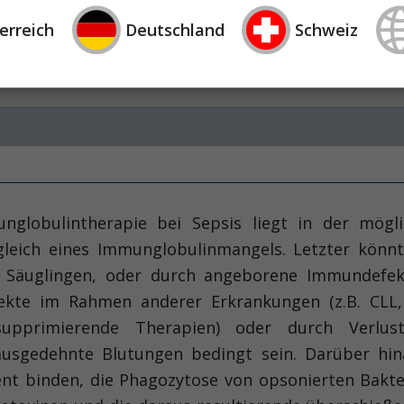
ality was significantly reduced (n=161; RR=0.35; 95% C
erreich
Deutschland
Schweiz
 polyclonal IVIG significantly reduces mortality 
therapy with monoclonal IVIGs remains experimental.
unglobulintherapie bei Sepsis liegt in der mögl
gleich eines Immunglobulinmangels. Letzter könn
 Säuglingen, oder durch angeborene Immundefekt
ekte im Rahmen anderer Erkrankungen (z.B. CLL,
nsupprimierende Therapien) oder durch Verlu
usgedehnte Blutungen bedingt sein. Darüber hin
nt binden, die Phagozytose von opsonierten Bakt