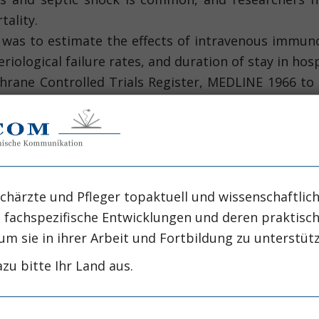
ality.
 was to estimate the effects of intravenous immunog
riological failure rates, and duration of stay in hosp
ane Controlled Trials Register, MEDLINE 1966 to
ld for unpublished data.
s comparing intravenous immunoglobulin (monoclo
epsis or septic shock.
on criteria, trial quality assessment, and data 
ses by type of immunoglobulin preparation.
chärzte und Pfleger topaktuell und wissenschaftlich
dies met our inclusion criteria. Pooled analysis of 
, fachspezifische Entwicklungen und deren praktis
tality (n= 8,856; RR=0.91; 95% CI 0.86 to 0.96). Ove
um sie in ihrer Arbeit und Fortbildung zu unterstüt
4; 95% CI 0.51 to 0.80). Mortality was not reduce
zu bitte Ihr Land aus.
6 in 5 good-quality studies; RR=0.97; 95% CI 0.88 to
 to 1.01). A few studies measured secondary out
n the intervention and control groups were iden