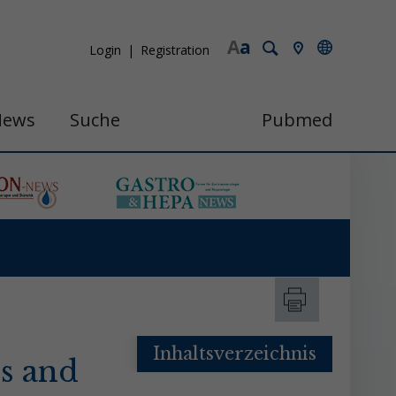
A
a
Login
Registration
News
Suche
Pubmed
Inhaltsverzeichnis
is and