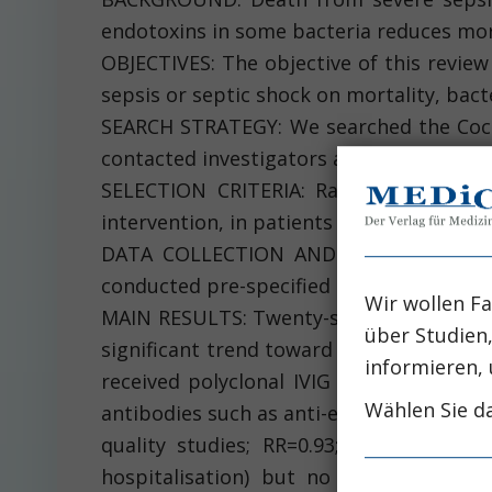
endotoxins in some bacteria reduces mort
OBJECTIVES: The objective of this review
sepsis or septic shock on mortality, bacte
SEARCH STRATEGY: We searched the Cochr
contacted investigators active in the fie
SELECTION CRITERIA: Randomised trial
intervention, in patients with bacterial s
DATA COLLECTION AND ANALYSIS: Inclusi
conducted pre-specified subgroup analy
Wir wollen Fa
MAIN RESULTS: Twenty-seven out of 55 stu
über Studien
significant trend toward reduction of mor
informieren, 
received polyclonal IVIG (n=492; RR=0.6
Wählen Sie da
antibodies such as anti-endotoxins (n=2,82
quality studies; RR=0.93; 95% CI 0.86
hospitalisation) but no differences i