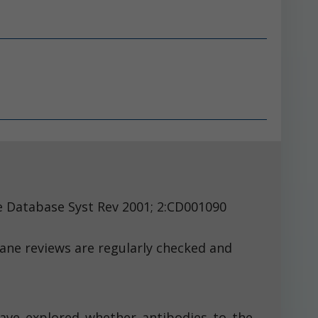
Syst Rev 2001; 2:CD001090
ane reviews are regularly checked and
ve explored whether antibodies to the