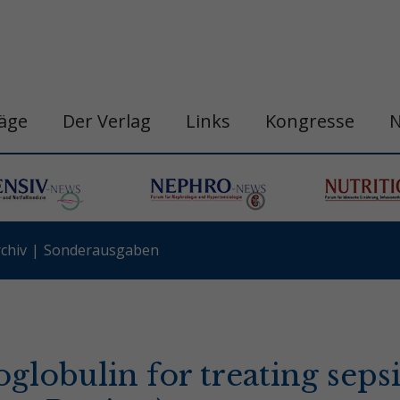
räge
Der Verlag
Links
Kongresse
chiv
Sonderausgaben
lobulin for treating seps