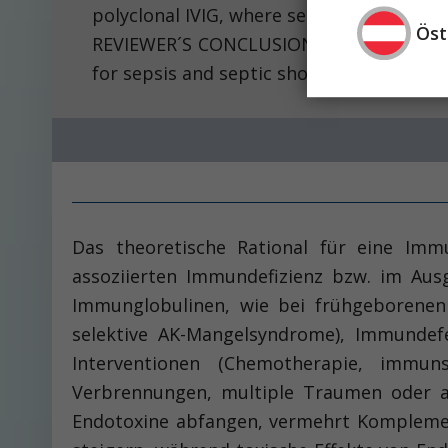
polyclonal IVIG, where sepsis-related mort
Öst
REVIEWER´S CONCLUSIONS: In our opinion,
for sepsis and septic shock. Adjunctive 
Das theoretische Rational für eine Imm
assoziierten Immundefizienz bzw. im Aus
Immunglobulinen, wie bei frühgeborenen
selektive AK-Mangelsyndrome), Immundef
Interventionen (Chemotherapie, immu
Verbrennungen, multiple Traumen oder a
Endotoxine abfangen, vermehrt Kompleme