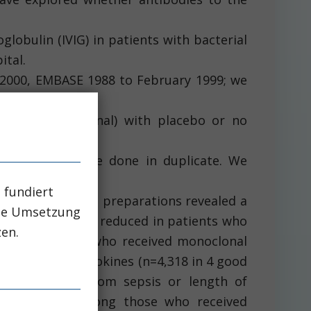
lobulin (IVIG) in patients with bacterial
ital.
 2000, EMBASE 1988 to February 1999; we
nal or polyclonal) with placebo or no
abstraction were done in duplicate. We
 fundiert
all types of IVIG preparations revealed a
che Umsetzung
rall mortality was reduced in patients who
zen.
d among patients who received monoclonal
 1.07) or anti-cytokines (n=4,318 in 4 good
comes (deaths from sepsis or length of
tified except among those who received