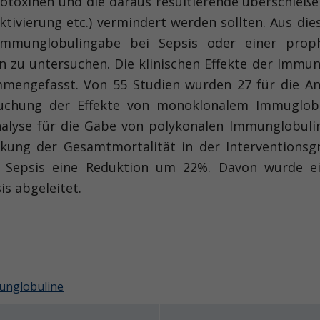
dotoxinen und die daraus resultierende überschieß
tivierung etc.) vermindert werden sollten. Aus di
n Immunglobulingabe bei Sepsis oder einer prop
n zu untersuchen. Die klinischen Effekte der Immu
mengefasst. Von 55 Studien wurden 27 für die An
ersuchung der Effekte von monoklonalem Immuglob
nalyse für die Gabe von polykonalen Immunglobulin
nkung der Gesamtmortalität in der Interventions
r Sepsis eine Reduktion um 22%. Davon wurde ei
s abgeleitet.
unglobuline