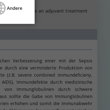
I 0.18 to 0.69).
Andere
and can be used as an adjuvant treatment
ichen Verbesserung einer mit der Sepsis
te durch eine verminderte Produktion von
e (z.B. severe combined immundeficieny,
 AIDS), Immundefekte durch medizinische
st von Immunglobulinen durch schwere
aus sollte die Gabe von Immunglobulinen
erien erhöhen und somit die Immunabwehr