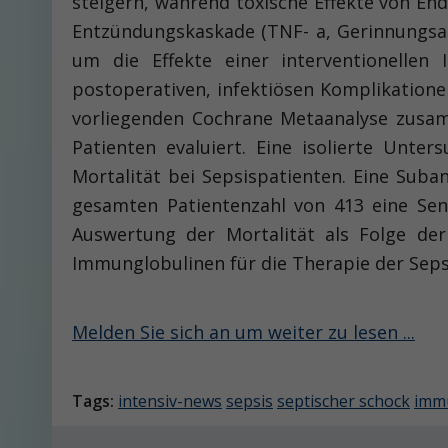
steigern, während toxische Effekte von En
Entzündungskaskade (TNF- a, Gerinnungsak
um die Effekte einer interventionelle
postoperativen, infektiösen Komplikatione
vorliegenden Cochrane Metaanalyse zusam
Patienten evaluiert. Eine isolierte Unt
Mortalität bei Sepsispatienten. Eine Suba
gesamten Patientenzahl von 413 eine Se
Auswertung der Mortalität als Folge de
Immunglobulinen für die Therapie der Sepsi
Melden Sie sich an um weiter zu lesen ...
Tags:
intensiv-news
sepsis
septischer schock
imm