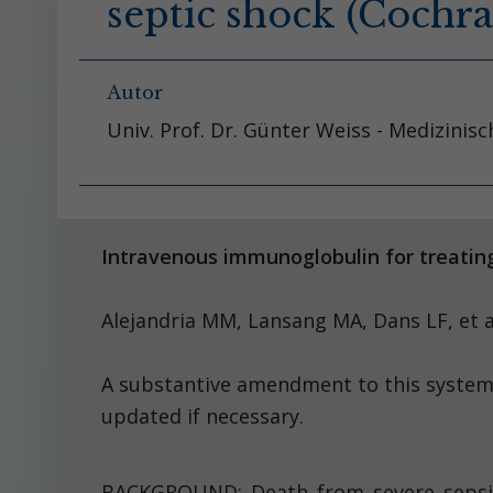
septic shock (Cochr
Autor
Univ. Prof. Dr. Günter Weiss - Medizinis
Intravenous immunoglobulin for treating
Alejandria MM, Lansang MA, 
A substantive amendment to this systema
updated if necessary.
BACKGROUND: Death from severe sepsis