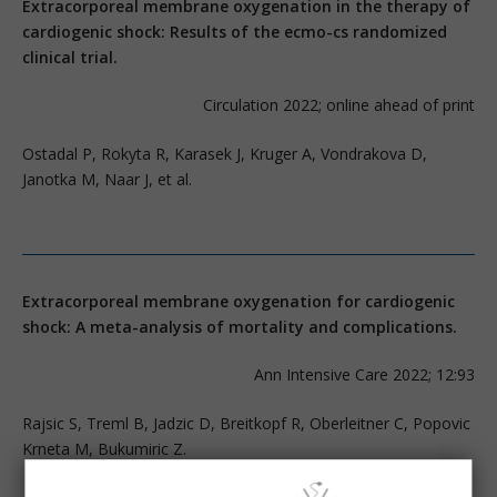
Extracorporeal membrane oxygenation in the therapy of
cardiogenic shock: Results of the ecmo-cs randomized
clinical trial.
Circulation 2022; online ahead of print
Ostadal P, Rokyta R, Karasek J, Kruger A, Vondrakova D,
Janotka M, Naar J, et al.
Extracorporeal membrane oxygenation for cardiogenic
shock: A meta-analysis of mortality and complications.
Ann Intensive Care 2022; 12:93
Rajsic S, Treml B, Jadzic D, Breitkopf R, Oberleitner C, Popovic
Krneta M, Bukumiric Z.