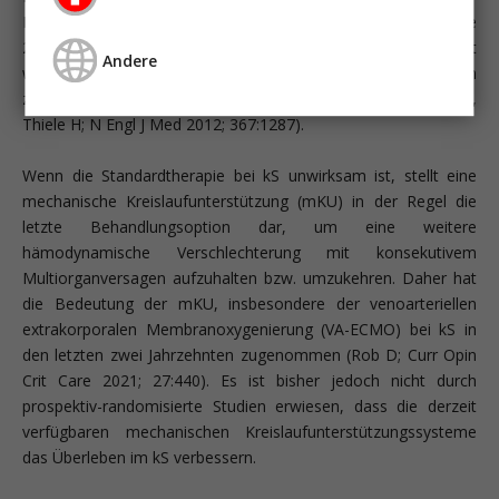
Medikamentenintoxikation (Fernando SM; Curr Opin Crit Care
2022; 28:434). Die Sterblichkeit bei infarktbedingtem kS ist
Andere
weiterhin hoch und liegt an Tag 30 in randomisierten Studien
zwischen 40% und 52% (Thiele H; N Engl J Med 2017; 377:2419,
Thiele H; N Engl J Med 2012; 367:1287).
Wenn die Standardtherapie bei kS unwirksam ist, stellt eine
mechanische Kreislaufunterstützung (mKU) in der Regel die
letzte Behandlungsoption dar, um eine weitere
hämodynamische Verschlechterung mit konsekutivem
Multiorganversagen aufzuhalten bzw. umzukehren. Daher hat
die Bedeutung der mKU, insbesondere der venoarteriellen
extrakorporalen Membranoxygenierung (VA-ECMO) bei kS in
den letzten zwei Jahrzehnten zugenommen (Rob D; Curr Opin
Crit Care 2021; 27:440). Es ist bisher jedoch nicht durch
prospektiv-randomisierte Studien erwiesen, dass die derzeit
verfügbaren mechanischen Kreislaufunterstützungssysteme
das Überleben im kS verbessern.