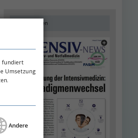
Jetzt lesen
 fundiert
che Umsetzung
zen.
Andere