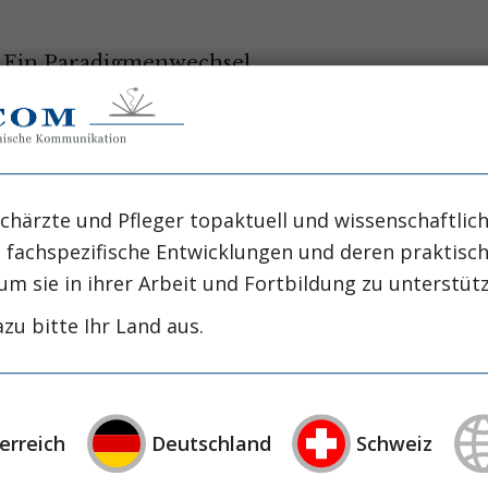
: Ein Paradigmenwechsel
ened”
sten der ersten Stunde
chärzte und Pfleger topaktuell und wissenschaftlich
d J. Falke
, fachspezifische Entwicklungen und deren praktis
um sie in ihrer Arbeit und Fortbildung zu unterstüt
it kardiogenem Schock
zu bitte Ihr Land aus.
erapieziel in der systemischen
erreich
Deutschland
Schweiz
 Dr. Nana-Maria Wagner, MHBA