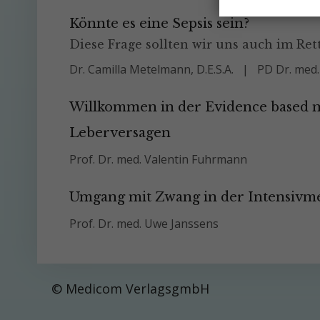
Könnte es eine Sepsis sein?
Diese Frage sollten wir uns auch im Ret
Dr. Camilla Metelmann, D.E.S.A.
PD Dr. med
Willkommen in der Evidence based m
Leberversagen
Prof. Dr. med. Valentin Fuhrmann
Umgang mit Zwang in der Intensivm
Prof. Dr. med. Uwe Janssens
© Medicom VerlagsgmbH