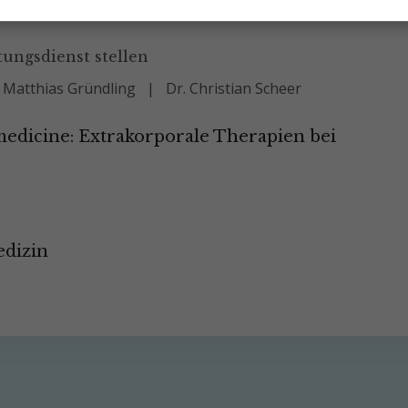
tungsdienst stellen
. Matthias Gründling
Dr. Christian Scheer
edicine: Extrakorporale Therapien bei
edizin