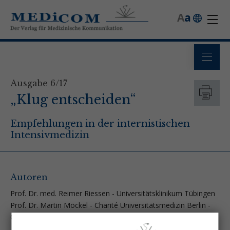
A
a
Ausgabe 6/17
„Klug entscheiden“
Empfehlungen in der internistischen
Intensivmedizin
Autoren
Prof. Dr. med. Reimer Riessen - Universitätsklinikum Tübingen
Prof. Dr. Martin Möckel - Charité Universitätsmedizin Berlin -
Campus Mitte und Virchow