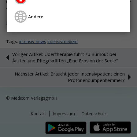
Unterversorgung und fünf Negativempfehlungen zur
Vermeidung einer Überversorgung erarbeitet.
Andere
Melden Sie sich an um weiter zu lesen ...
Tags:
intensiv-news
intensivmedizin
Voriger Artikel: Übertherapie führt zu Burnout bei
Ärzten und Pflegekräften „Eine Erosion der Seele“
Nächster Artikel: Braucht jeder Intensivpatient einen
Protonenpumpenhemmer?
© Medicom VerlagsgmbH
Kontakt
Impressum
Datenschutz