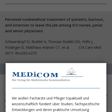
Perceived nonbeneficial treatment of patients, burnout,
and intention to leave the job among ICU nurses, junior
and senior physicians
Schwarzkopf D, Rüddel H, Thomas-Rüddel DO, Felfe J,
Poidinger B, Matthäus-Krämer CT, et al. Crit Care Med
2017; 45:e265-e273
Durch die Verzögerung sinnvoller Beschränkungen
Wir wollen Fachärzte und Pfleger topaktuell und
lebenserhaltender Therapie werden Patienten „nutzlosen“
wissenschaftlich fundiert über Studien, fachspezifische
sowie für sie leidvollen Behandlungen ausgesetzt. Dass die
Entwicklungen und deren praktische Umsetzung