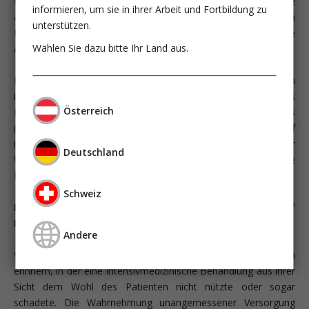
Wahrnehmung nutzloser Intensivtherapie jedoch auch für die
informieren, um sie in ihrer Arbeit und Fortbildung zu
Ärzte und Pflegekräfte einer Intensivstation mit hohen
unterstützen.
Belastungen einhergeht, fand bisher zu geringe
Wählen Sie dazu bitte Ihr Land aus.
Aufmerksamkeit.
Ein aktueller Call for Action aller US-amerikanischen
intensivmedizinischen Gesellschaften rückt das Problem des
Österreich
Burnouts bei intensivmedizinischem Personal in den Fokus
(Moss M; Am J Crit Care 2016; 25:368). Perceived delivery of
inappropri­ate care – also die Wahrnehmung unangemessener
Deutschland
Versorgung – wird dort als zentraler Risikofaktor für die
Entstehung von Burnout deutlich benannt.
Schweiz
Begriffsbestimmung und Häufigkeit von Übertherapie auf
Intensivstationen
Andere
Vermutlich können sich alle Leser an eine konkrete Situation
erinnern, in der eine intensivmedizinische Behandlung aus ihrer
Sicht dem Wohl des Patienten nicht nützte oder sogar
schadete. Die Wahrnehmung unangemessener Versorgung