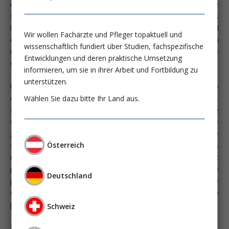
dernières années. Environ 29% de la population mondiale
souffre d’obésité. Ces chiffres se retrouvent désormais dans
les statistiques d’occupation des services de soins intensifs. Il
Wir wollen Fachärzte und Pfleger topaktuell und
est intéressant de noter que ces patients présentent un
wissenschaftlich fundiert über Studien, fachspezifische
meilleur taux de survie, avec le cas échéant une meilleure issue
Entwicklungen und deren praktische Umsetzung
que chez les patients de poids normal.
informieren, um sie in ihrer Arbeit und Fortbildung zu
unterstützen.
Une série de différences anatomiques nécessite une stratégie
Wählen Sie dazu bitte Ihr Land aus.
quelque peu différente en matière de ventilation mécanique.
De manière générale, on peut dire que le concept de
ventilation protectrice est également recommandé pour ce
groupe de patients. Il est important que le volume expiratoire
Österreich
souhaité soit calculé selon le poids idéal et non selon le poids
réel du patient, étant donné que les poumons ne grandissent
pas au fur et à mesure que le patient grossit. Pour cette
Deutschland
patientèle, il faut partir du principe que toute la surface
d’échange gazeux n’est pas disponible, en particulier en cas de
pneumonie ou d’atélectasies.
Schweiz
Melden Sie sich an um weiter zu lesen ...