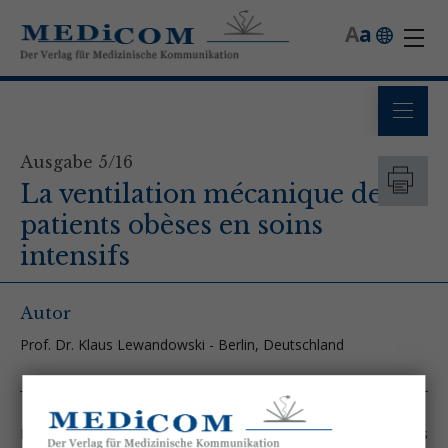
A
a
Ausgabe 5/16
La ventilation mécanique de
patients obèses en soins
intensifs
Autor
Prof. Dr. Klaus Lewandowski - Berlin, Deutschland
Le nombre de patients obèses n’a cessé d’augmenter ces