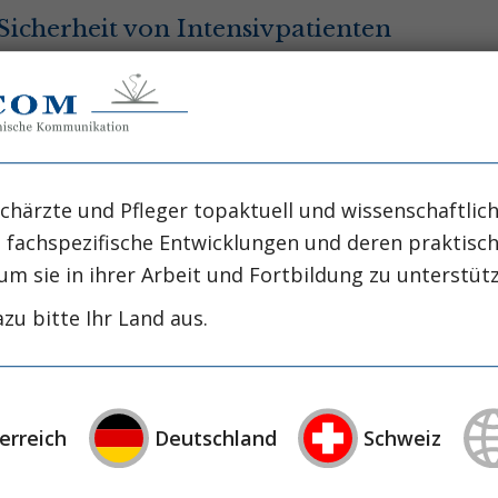
Sicherheit von Intensivpatienten
chärzte und Pfleger topaktuell und wissenschaftlich
, fachspezifische Entwicklungen und deren praktis
ht nur ein mögliches Zukunftsszenarium für deuts
um sie in ihrer Arbeit und Fortbildung zu unterstüt
en Arbeiten. Das Arbeiten in Unterbesetzung ist d
r pflegerischen Versorgung werden zum Luxus. 
zu bitte Ihr Land aus.
 noch mehr als nur diesen Luxus kosten.
geforschung (DIP) führt bereits seit 2001 in rege
tersucht werden dabei die Zusammenhänge zwische
erreich
Deutschland
Schweiz
rspektiven. Im Jahr 2012 haben sich Pflegewissens