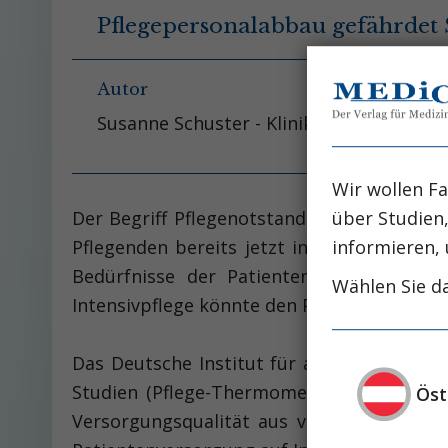
Pflegepersonalabbau gefährdet 
Autor
Susanne Schuster - Klinikum Nürnberg
Wir wollen Fa
über Studien
Der Begriff Pflegenotstand beschreibt nic
informieren, 
Pflegenden bereits jetzt in ihrem täglich
Bedürfnisse der Patienten innerhalb de
Wählen Sie da
Intensivpflege könnte den Patienten jedoch
Das Deutsche Institut für angewandte Pfle
Studien (Pflege-Thermometer) durch. Un
Öst
Versorgungsqualität aus verschiedenen Pe