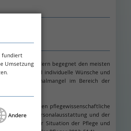
 fundiert
che Umsetzung
che Kliniken, sondern begegnet den meisten
zen.
er Normalfall und individuelle Wünsche und
Ein Pflegepersonalmangel im Bereich der
lmäßigen Abständen pflegewissenschaftliche
n der Pflegepersonalausstattung und der
Andere
chaftler mit der Situation der Pflege und