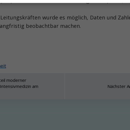
ICU) im Krankenhaus auseinandergesetzt (Isfort, M; 
 Leitungskräften wurde es möglich, Daten und Zahlen
langfris­tig beobachtbar machen.
eit
dteil moderner
e Intensivmedizin am
Nächster Ar