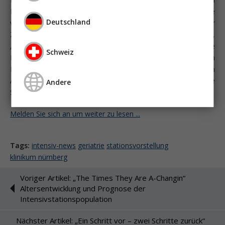
Behandlungsverfahren wird auch geriatrische Expertise
Deutschland
vorgehalten. Viele Mitarbeiter der Station verfügen über
Zusatzweiterbildungen wie „Der alte Mensch im Krankenhaus“,
„Demenz im Krankenhaus“ oder andere geriatrietypische
Schweiz
Belange und setzen diese spezifischen Aspekte in der täglichen
Patientenversorgung um. „Die Arbeit mit alten Menschen in
Akutsituationen macht unheimlich viel Freude...!“ so die
Andere
Stimmen von Mitarbeitern.
Melden Sie sich an um weiter zu lesen ...
Tags:
intensiv-news
geriatrie
stationsvorstellung
klinikum nürnberg
Voriger Artikel: „The Times They Are A-Changin“
Altersentwicklung und Prognose der
Intensivstationspopulation
Nächster Artikel: „Ein Schritt vor – zwei Schritte zurück“