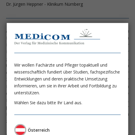
Dr. Jürgen Heppner - Klinikum Nürnberg
Als fester Bestandteil der Medizinischen Klinik 2 am Klinikum
Nürnberg war die Intensivstation mit 10 internistischen
Behandlungsplätzen lange Zeit wohl ein Unikat in der
Krankenhauslandschaft. Die Behandlungseinheit war der
geriatrischen Klinik und dem assoziierten Lehrstuhl zugeordnet.
Wir wollen Fachärzte und Pfleger topaktuell und
Und damit waren nicht nur die Patienten speziell, sondern auch
wissenschaftlich fundiert über Studien, fachspezifische
ein wenig die Mitarbeiter, die schon sehr früh die Zeichen der
Entwicklungen und deren praktische Umsetzung
Zeit erkannten und sich auf die Versorgung geriatrischer
informieren, um sie in ihrer Arbeit und Fortbildung zu
Patienten ausgerichtet haben. Bedingt durch den
unterstützen.
demographischen Wandel war es nötig, auf die
Patientenbedürfnisse zu reagieren und die Notfallstrukturen,
Wählen Sie dazu bitte Ihr Land aus.
präklinisch wie klinisch, in der Versorgung geriatrischer
Patienten zu unterstützen und so hat die Intensivstation
zunehmend einen geriatrischen Schwerpunkt entwickelt.
Österreich
Neben den gängigen modernen intensivmedizinischen