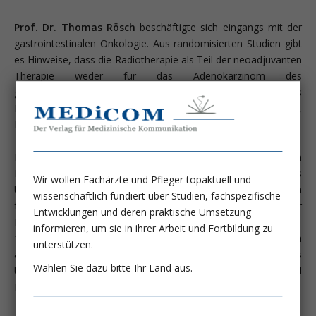
Prof. Dr. Thomas Rösch
beschäftigte sich eingangs mit der
gastrointestinalen Onkologie. Aus randomisierten Studien gibt
es Hinweise, dass die Radiotherapie als Teil der neoadjuvanten
Therapie weder für das Adenokarzinom des
gastroösophagealen Übergangs noch für das
Plattenepithelkarzinom einen Zusatznutzen bringt (Leong,
NEJM 2024; Kato, Lancet 2024).
Eine Immuntherapie mit Nivolumab beim fortgeschrittenen
Plattenepithelkarzinom des Ösophagus verbessert das
Wir wollen Fachärzte und Pfleger topaktuell und
Überleben deutlich (15,4 vs. 9,1 mo) (Doki, NEJM 2022). Beim
wissenschaftlich fundiert über Studien, fachspezifische
fortgeschrittenen Magenkarzinom sind die Ergebnisse für
Entwicklungen und deren praktische Umsetzung
Pembrolizumab weniger überzeugend (12,9 vs.
informieren, um sie in ihrer Arbeit und Fortbildung zu
11,5 mo) (Rha, Lancet Oncol 2023), ebenso für Nivolumab im
unterstützen.
adjuvanten Setting des Magenkarzinoms (3-Jahre-rezidivfreies
Wählen Sie dazu bitte Ihr Land aus.
Überleben 68,4% vs. 65,3%) (Kang, Lancet Gastro­enterol
Hepatol 2024).