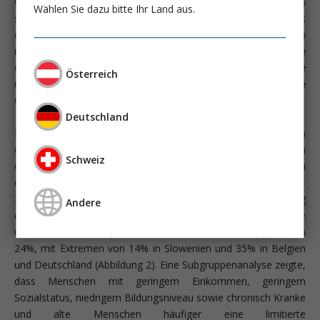
Gesundheitskompetenz (Health Literacy) wurde in Europa
Wählen Sie dazu bitte Ihr Land aus.
spätestens seit der ersten Datenerhebung in acht
europäischen Ländern (2009-2012) ein ernst zu
nehmendes Thema im Gesundheitswesen. Die Ergebnisse
der Analyse wiesen in 47% der Teilnehmenden eine
Österreich
unzureichende oder problematische
Gesundheitskompetenz nach.
Deutschland
Die Unterschiede zwischen den Ländern reichten von 29% in
den Niederlanden bis 62% in Bulgarien (Abbildung 1). Auch in
Schweiz
den deutschsprachigen Staaten verfügte die Bevölkerung zu
dieser Zeit über keine zufriedenstellende Health Literacy. 2019-
2021 wurde in 17 Staaten eine weitere Befragung
Andere
durchgeführt. Die Gesamtergebnisse zeigen eine
unzureichende oder problematische Gesundheitskompetenz in
24%, mit Extremen von 14% in Slowenien und 35% in Belgien
und Deutschland (Abbildung 2). Eine Subgruppenanalyse zeigte,
dass Menschen mit geringem Einkommen, geringem
Sozialstatus, niedrigem Bildungsniveau sowie chronisch Kranke
und alte Menschen häufiger eine limitierte