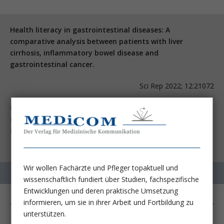
Health literacy in gastrointestinal diseases: A
comparative analysis between patients with liver
cirrhosis, inflammatory bowel disease and
gastrointestinal cancer.
Sci Rep 2022; 12:21072
Kaps L, Omogbehin L, Hildebrand K, Gairing SJ, Schleicher EM,
Moehler M,
Rahman F, et al.
Wir wollen Fachärzte und Pfleger topaktuell und
wissenschaftlich fundiert über Studien, fachspezifische
Entwicklungen und deren praktische Umsetzung
informieren, um sie in ihrer Arbeit und Fortbildung zu
unterstützen.